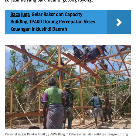
Baca Juga
Gelar Rakor dan Capacity
Building, TPAKD Dorong Percepatan Akses
Keuangan Inklusif di Daerah
Personel Satgas Pamtas Yonif 742/SWY Bangun Kebersamaan dan Soliditas Dengan Gotong