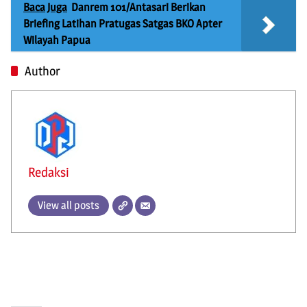
Baca Juga
Danrem 101/Antasari Berikan
Briefing Latihan Pratugas Satgas BKO Apter
Wilayah Papua
Author
Redaksi
View all posts