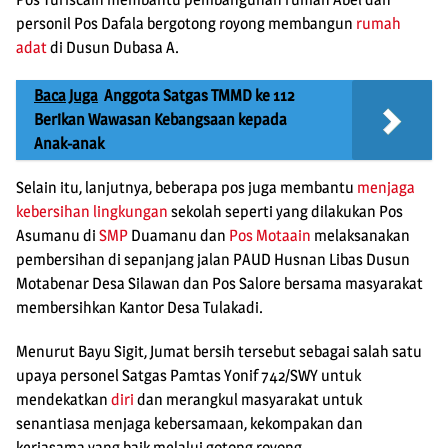
personil Pos Dafala bergotong royong membangun
rumah
adat
di Dusun Dubasa A.
Baca Juga
Anggota Satgas TMMD ke 112
Berikan Wawasan Kebangsaan kepada
Anak-anak
Selain itu, lanjutnya, beberapa pos juga membantu
menjaga
kebersihan lingkungan
sekolah seperti yang dilakukan Pos
Asumanu di
SMP
Duamanu dan
Pos Motaain
melaksanakan
pembersihan di sepanjang jalan PAUD Husnan Libas Dusun
Motabenar Desa Silawan dan Pos Salore bersama masyarakat
membersihkan Kantor Desa Tulakadi.
Menurut Bayu Sigit, Jumat bersih tersebut sebagai salah satu
upaya personel Satgas Pamtas Yonif 742/SWY untuk
mendekatkan
diri
dan merangkul masyarakat untuk
senantiasa menjaga kebersamaan, kekompakan dan
kerjasama yang baik melalui gotong royong.