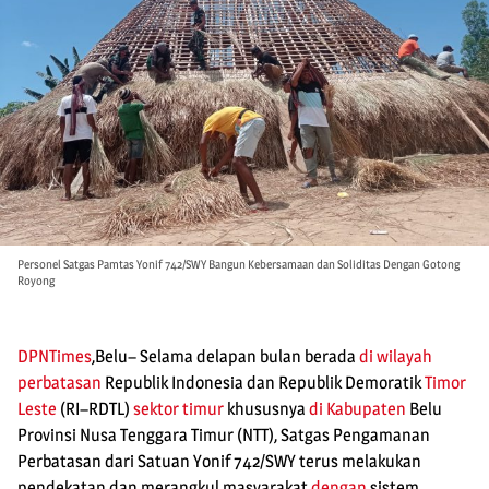
Personel Satgas Pamtas Yonif 742/SWY Bangun Kebersamaan dan Soliditas Dengan Gotong
Royong
DPNTimes
,Belu– Selama delapan bulan berada
di wilayah
perbatasan
Republik Indonesia dan Republik Demoratik
Timor
Leste
(RI–RDTL)
sektor timur
khususnya
di Kabupaten
Belu
Provinsi Nusa Tenggara Timur (NTT), Satgas Pengamanan
Perbatasan dari Satuan Yonif 742/SWY terus melakukan
pendekatan dan merangkul masyarakat
dengan
sistem