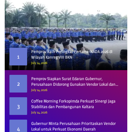
Pemprov Raih Peringkat Pertama IKADA 2026 di
1
Wilayah Kanreg VIII BKN
July 14, 2026
Pemprov Siapkan Surat Edaran Gubernur,
2
Perusahaan Didorong Gunakan Vendor Lokal dan
Pelat KU
July 14, 2026
Coffee Morning Forkopimda Perkuat Sinergi Jaga
3
Stabilitas dan Pembangunan Kaltara
July 14, 2026
Gubernur Minta Perusahaan Prioritaskan Vendor
4
Lokal untuk Perkuat Ekonomi Daerah