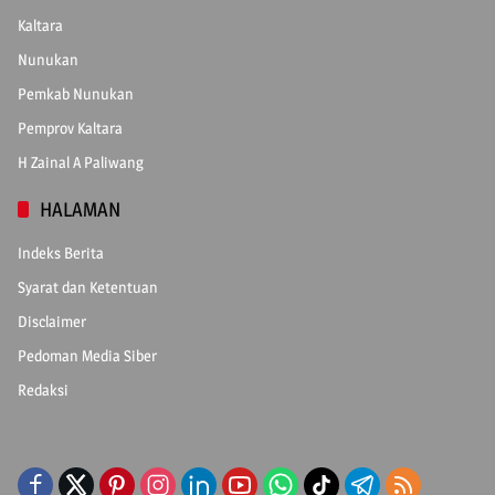
Kaltara
Nunukan
Pemkab Nunukan
Pemprov Kaltara
H Zainal A Paliwang
HALAMAN
Indeks Berita
Syarat dan Ketentuan
Disclaimer
Pedoman Media Siber
Redaksi