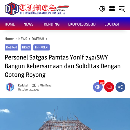
Skip
to
content
HOME
NEWS
TRENDING
EKOPOLSOSBUD
EDUKASI
Home
NEWS
DAERAH
DAERAH
NEWS
TNI-POLRI
Personel Satgas Pamtas Yonif 742/SWY
Bangun Kebersamaan dan Soliditas Dengan
Gotong Royong
360
Redaksi
2 Min Read
October 22, 2021