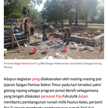
Personel
Satgas Pamtas
Yonif 742/SWY Bangun Kebersamaan dan Soliditas Dengan Gotong
Royong
Adapun kegiatan
yang
dilaksanakan oleh masing-masing pos
jajaran Satgas Pamtas Sektor Timur pada hari tersebut yakni
gotong royong sebagai program Jumat Bersih sebagaimana
yang tengah dilakukan
personel Pos
Fohululik
dalam
membantu pembangunan rumah milik Paulus Halex, personil
Pos Turiscain membantu pembangunan rumah Abel dan