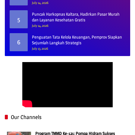
July 14, 2026
Puncak Harkopnas Kaltara, Hadirkan Pasar Murah
5
dan Layanan Kesehatan Gratis
July 14, 2026
Penguatan Tata Kelola Keuangan, Pemprov Siapkan
6
Sejumlah Langkah Strategis
July 13, 2026
Our Channels
Program TMMD Ke-121: Pompa Hidram Sukses