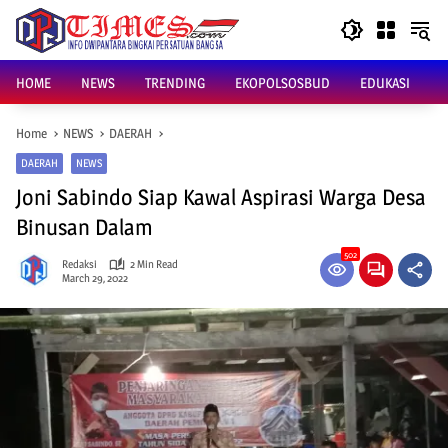
Skip
to
content
HOME
NEWS
TRENDING
EKOPOLSOSBUD
EDUKASI
Home
NEWS
DAERAH
DAERAH
NEWS
Joni Sabindo Siap Kawal Aspirasi Warga Desa
Binusan Dalam
502
Redaksi
2 Min Read
March 29, 2022