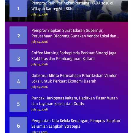
Pemprov Raih Peringkat Pertama IKADA 2026 di
1
Wilayah Kanreg VIII BKN
July 14, 2026
Pemprov Siapkan Surat Edaran Gubernur,
2
Perusahaan Didorong Gunakan Vendor Lokal dan
Pelat KU
July 14, 2026
Coffee Morning Forkopimda Perkuat Sinergi Jaga
3
Stabilitas dan Pembangunan Kaltara
July 14, 2026
Gubernur Minta Perusahaan Prioritaskan Vendor
4
Lokal untuk Perkuat Ekonomi Daerah
July 14, 2026
Puncak Harkopnas Kaltara, Hadirkan Pasar Murah
5
dan Layanan Kesehatan Gratis
July 14, 2026
Penguatan Tata Kelola Keuangan, Pemprov Siapkan
6
Sejumlah Langkah Strategis
July 13, 2026