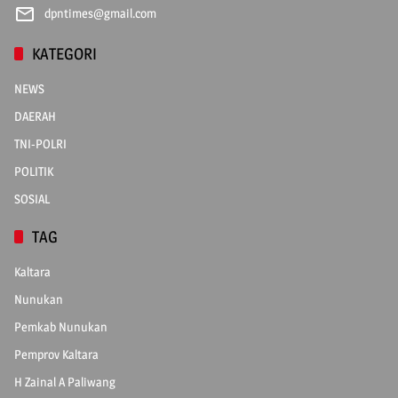
dpntimes@gmail.com
KATEGORI
NEWS
DAERAH
TNI-POLRI
POLITIK
SOSIAL
TAG
Kaltara
Nunukan
Pemkab Nunukan
Pemprov Kaltara
H Zainal A Paliwang