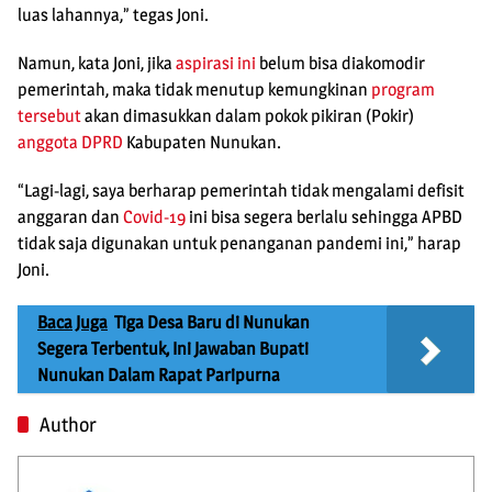
luas lahannya,” tegas Joni.
Namun, kata Joni, jika
aspirasi ini
belum bisa diakomodir
pemerintah, maka tidak menutup kemungkinan
program
tersebut
akan dimasukkan dalam pokok pikiran (Pokir)
anggota DPRD
Kabupaten Nunukan.
“Lagi-lagi, saya berharap pemerintah tidak mengalami defisit
anggaran dan
Covid-19
ini bisa segera berlalu sehingga APBD
tidak saja digunakan untuk penanganan pandemi ini,” harap
Joni.
Baca Juga
Tiga Desa Baru di Nunukan
Segera Terbentuk, Ini Jawaban Bupati
Nunukan Dalam Rapat Paripurna
Author