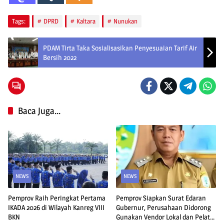
Tags:
DPRD
Kaltara
Nunukan
PDAM Tirta Taka Sosialisasikan Penyesuaian Tarif Air
Bersih 2022
Baca Juga...
NEWS
NEWS
Pemprov Raih Peringkat Pertama
Pemprov Siapkan Surat Edaran
IKADA 2026 di Wilayah Kanreg VIII
Gubernur, Perusahaan Didorong
BKN
Gunakan Vendor Lokal dan Pelat