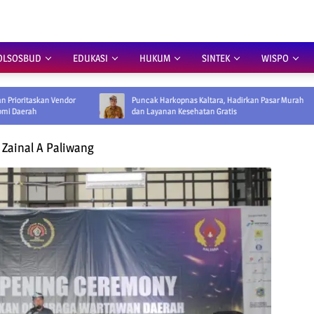
OLSOSBUD
EDUKASI
HUKUM
SINTEK
WISPO
dor
Puncak Harkopnas Kaltara, Hadirkan Pasar Murah
dan Layanan Kesehatan Gratis
 Zainal A Paliwang