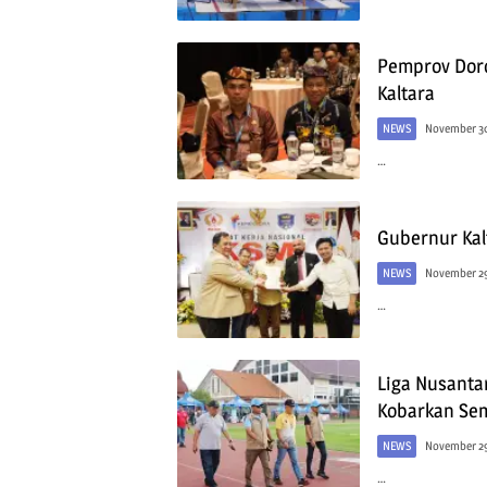
Pemprov Doro
Kaltara
NEWS
November 30
…
Gubernur Kal
NEWS
November 29
…
Liga Nusanta
Kobarkan Sem
NEWS
November 29
…