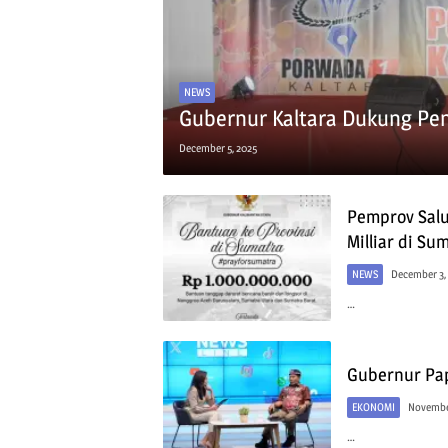
NEWS
Gubernur Kaltara Dukung Pe
December 5, 2025
Pemprov Sal
Milliar di Su
NEWS
December 3,
…
Gubernur Pap
EKONOMI
November
…