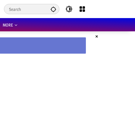
MORE
×