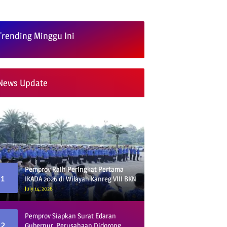
Trending Minggu Ini
News Update
Pemprov Raih Peringkat Pertama
1
IKADA 2026 di Wilayah Kanreg VIII BKN
July 14, 2026
Pemprov Siapkan Surat Edaran
2
Gubernur, Perusahaan Didorong