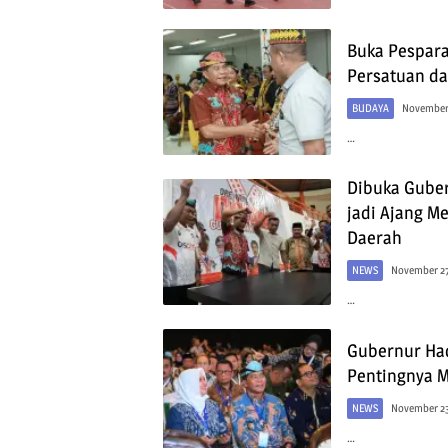
Buka Pesparan
Persatuan d
BUDAYA
November 
…
Dibuka Guber
jadi Ajang 
Daerah
NEWS
November 27
…
Gubernur Had
Pentingnya M
NEWS
November 23
…