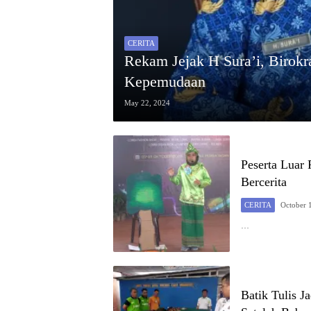
CERITA
Rekam Jejak H Sura’i, Birokr
Kepemudaan
May 22, 2024
Peserta Luar
Bercerita
CERITA
October 
…
Batik Tulis 