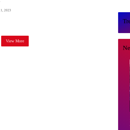
s
11, 2023
Tr
View More
Ne