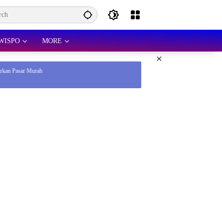
WISPO
MORE
×