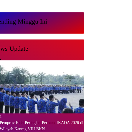
ending Minggu Ini
ws Update
1
Pemprov Raih Peringkat Pertama IKADA 2026 di
Wilayah Kanreg VIII BKN