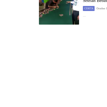
Setelah Beba
CERITA
October 
…