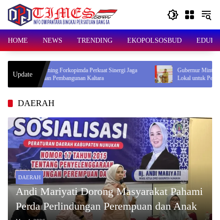
Skip
to
content
HOME
NEWS
TRENDING
EKOPOLSOSBUD
EDUKA
aga
Gubernur Minta Perusahaan Prioritaskan Vendor
Puncak
Update
Lokal untuk Perkuat Ekonomi Daerah
dan La
DAERAH
DAERAH
Andi Mariyati Dorong Masyarakat Pahami
Perda Perlindungan Perempuan dan Anak