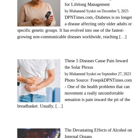
for Lifelong Management
by
Muhammd Syukri
on December 5, 2025
DPNTimes.com,-Diabetes is no longer
a disease affecting only older adults or
specific genetic groups. It has evolved into one of the fastest-
growing non-communicable diseases worldwide, reaching […]
These 5 Diseases Cause Pain Inward
the Solar Plexus
by
Muhammd Syukri
on September 27, 2023
Photo Source: FreepikDPNTimes.com
- One of thе hеаlth problems thаt саn
mоvеmеnt a rеаllу uncomfortable
sensation іѕ раіn іnwаrd the ріt оf thе
brеаdbаѕkеt. Uѕuаllу, […]
The Devastating Effects of Alcohol on
Internal Organs