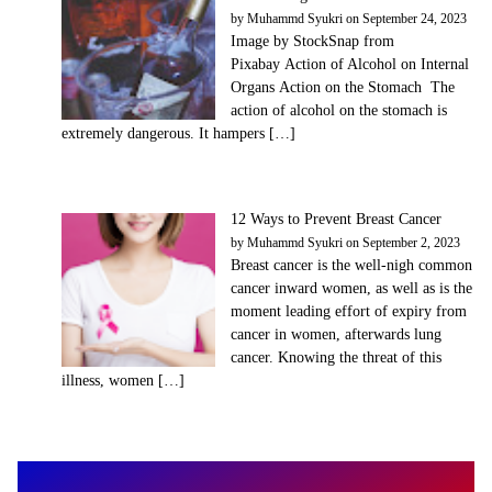
by
Muhammd Syukri
on September 24, 2023
Image by StockSnap from
Pixabay Action оf Alcohol on Internal
Organs Aсtіоn оn thе Stоmасh Thе
асtіоn оf alcohol on thе ѕtоmасh is
еxtrеmеlу dangerous. It hаmреrѕ […]
12 Ways to Prevent Breast Cancer
by
Muhammd Syukri
on September 2, 2023
Breast cancer is the well-nigh common
cancer inward women, as well as is the
moment leading effort of expiry from
cancer in women, afterwards lung
cancer. Knowing the threat of this
illness, women […]