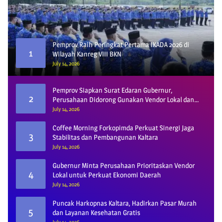
Pemprov Raih Peringkat Pertama IKADA 2026 di
1
Wilayah Kanreg VIII BKN
July 14, 2026
Pemprov Siapkan Surat Edaran Gubernur,
2
Perusahaan Didorong Gunakan Vendor Lokal dan
Pelat KU
July 14, 2026
Coffee Morning Forkopimda Perkuat Sinergi Jaga
3
Stabilitas dan Pembangunan Kaltara
July 14, 2026
Gubernur Minta Perusahaan Prioritaskan Vendor
4
Lokal untuk Perkuat Ekonomi Daerah
July 14, 2026
Puncak Harkopnas Kaltara, Hadirkan Pasar Murah
5
dan Layanan Kesehatan Gratis