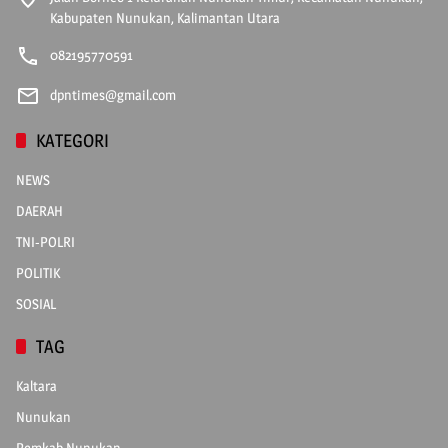
Kabupaten Nunukan, Kalimantan Utara
082195770591
dpntimes@gmail.com
KATEGORI
NEWS
DAERAH
TNI-POLRI
POLITIK
SOSIAL
TAG
Kaltara
Nunukan
Pemkab Nunukan