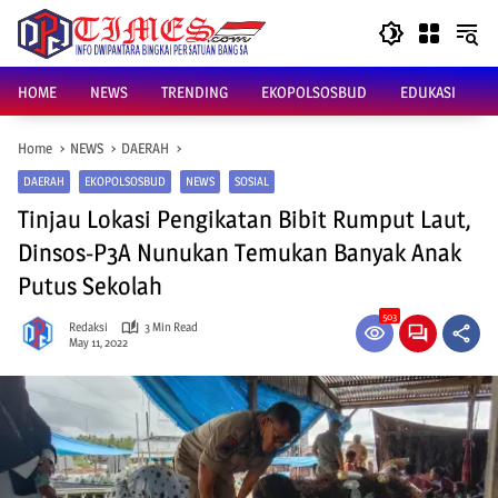
Skip
to
content
HOME
NEWS
TRENDING
EKOPOLSOSBUD
EDUKASI
Home
NEWS
DAERAH
DAERAH
EKOPOLSOSBUD
NEWS
SOSIAL
Tinjau Lokasi Pengikatan Bibit Rumput Laut,
Dinsos-P3A Nunukan Temukan Banyak Anak
Putus Sekolah
503
Redaksi
3 Min Read
May 11, 2022