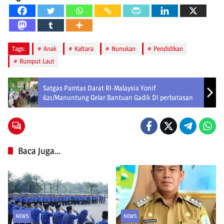
Tags:
Anak
Kaltara
Nunukan
Pendidikan
Rumput Laut
Satgas Pamtas Darat RI-Malaysia Yonif
621/Manuntung Gelar Bantuan Gadik Di perbatasan
Baca Juga...
NEWS
NEWS