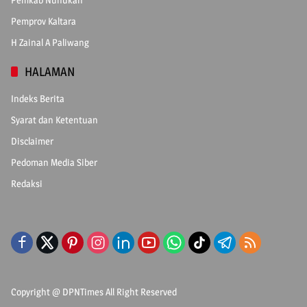
Pemprov Kaltara
H Zainal A Paliwang
HALAMAN
Indeks Berita
Syarat dan Ketentuan
Disclaimer
Pedoman Media Siber
Redaksi
Copyright @
DPNTimes
All Right Reserved