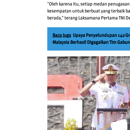
“Oleh karena itu, setiap medan penugasa
kesempatan untuk berbuat yang terbaik ba
berada,” terang Laksamana Pertama TNI D
Baca Juga
Upaya Penyelundupan 142 Gr
Malaysia Berhasil Digagalkan Tim Gabu