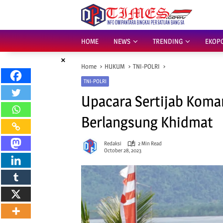
Skip
to
content
HOME
NEWS
TRENDING
EKOP
×
Home
HUKUM
TNI-POLRI
TNI-POLRI
Upacara Sertijab Koma
Berlangsung Khidmat
Redaksi
2 Min Read
October 28, 2023