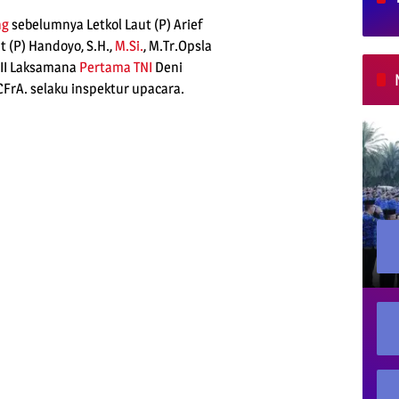
ng
sebelumnya Letkol Laut (P) Arief
t (P) Handoyo, S.H.,
M.Si.
, M.Tr.Opsla
II Laksamana
Pertama
TNI
Deni
 CFrA. selaku inspektur upacara.