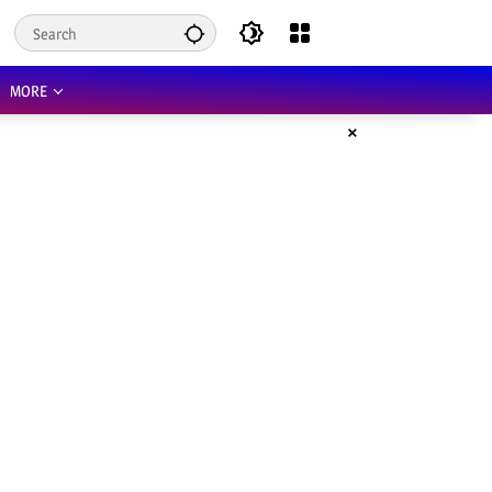
MORE
×