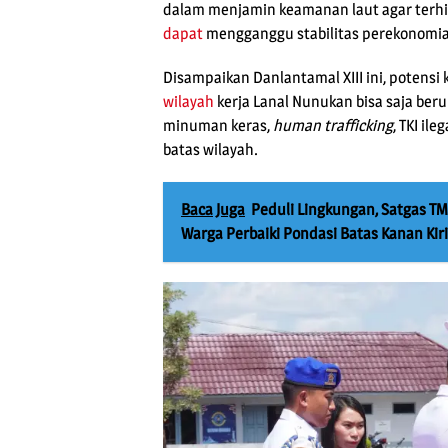
dalam menjamin keamanan laut agar terhi
dapat
mengganggu stabilitas perekonomi
Disampaikan Danlantamal XIII ini, potens
wilayah
kerja Lanal Nunukan bisa saja be
minuman keras,
human trafficking
, TKI ileg
batas wilayah.
Baca Juga
Peduli Lingkungan, Satgas T
Warga Perbaiki Pondasi Batas Kanan Kiri