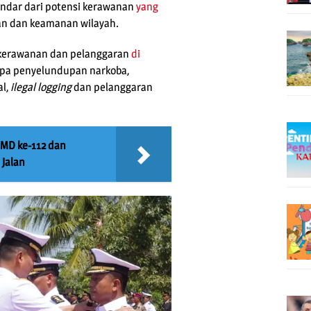
ndar dari potensi kerawanan
yang
an dan keamanan wilayah.
i kerawanan dan pelanggaran
di
rupa penyelundupan narkoba,
al,
ilegal logging
dan pelanggaran
MMD ke-112 dan
 Jalan