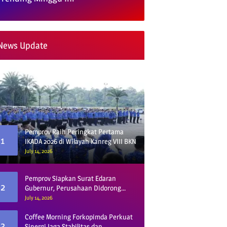
News Update
Pemprov Raih Peringkat Pertama
1
IKADA 2026 di Wilayah Kanreg VIII BKN
July 14, 2026
Pemprov Siapkan Surat Edaran
2
Gubernur, Perusahaan Didorong
Gunakan Vendor Lokal dan Pelat KU
July 14, 2026
Coffee Morning Forkopimda Perkuat
3
Sinergi Jaga Stabilitas dan