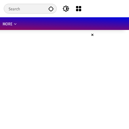
MORE
×