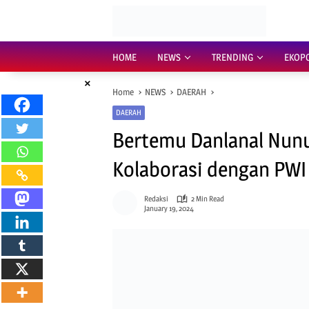
Skip
to
content
HOME
NEWS
TRENDING
EKOP
×
Home
NEWS
DAERAH
DAERAH
Bertemu Danlanal Nunu
Kolaborasi dengan PWI
Redaksi
2 Min Read
January 19, 2024