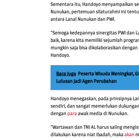
Sementara itu, Handoyo menyampaikan se
Nunukan, pertemuan silaturahmi ini tent
antara Lanal Nunukan dan PWI.
“Semoga kedepannya sinergitas PWI dan La
baik, karena kita memiliki sejumlah prog
mungkin saja bisa dikolaborasikan denga
Handoyo.
Baca Juga
Peserta Wisuda Meningkat, Gu
Lulusan Jadi Agen Perubahan
Handoyo menegaskan, pada prinsipnya Lana
sendiri, dan sangat memerlukan dukungan 
dengan
para
awak media di Nunukan.
“Wartawan dan TNI AL harus saling mengis
dilakukan karena niat ibadah, maka
akan
me