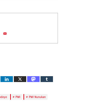
andoyo
PWI
PWI Nunukan