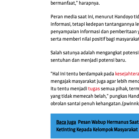
bermanfaat,” harapnya.
Peran media saat ini, menurut Handoyo t
informasi, tetapi kedepan tantangannya l
penyampaian informasi dan pemberitaan y
serta memberi nilai positif bagi masyaraka
Salah satunya adalah mengangkat potensi
sentuhan dan menjadi potensi baru.
“Hal ini tentu berdampak pada
kesejahter
mengajak masyarakat juga agar lebih menc
itu tentu menjadi
tugas
semua pihak, term
yang tidak memecah belah,” pungkas Hand
obrolan santai penuh kehangatan.(pwinnk
Baca Juga
Pesan Wabup Hermanus Saat
Ketinting Kepada Kelompok Masyarakat