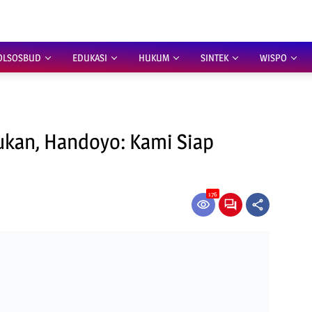
OLSOSBUD
EDUKASI
HUKUM
SINTEK
WISPO
kan, Handoyo: Kami Siap
176