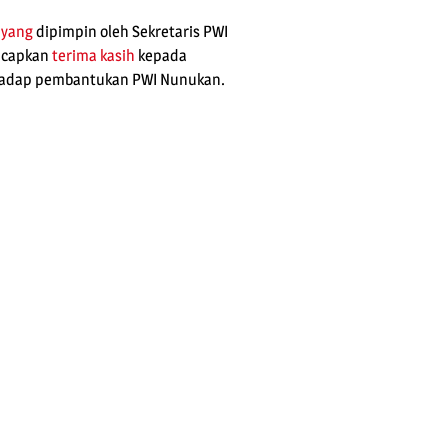
s
yang
dipimpin oleh Sekretaris PWI
gucapkan
terima kasih
kepada
hadap pembantukan PWI Nunukan.