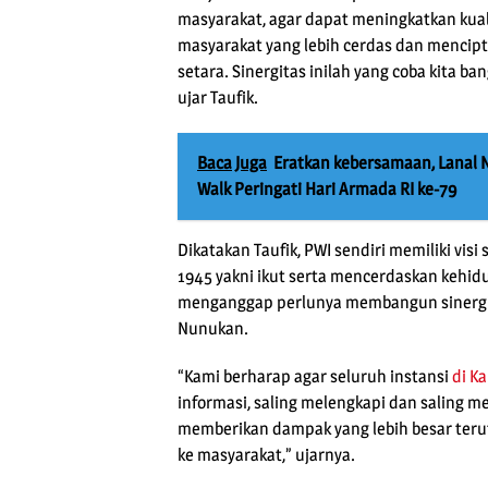
masyarakat, agar dapat meningkatkan kua
masyarakat yang lebih cerdas dan mencipt
setara. Sinergitas inilah yang coba kita b
ujar Taufik.
Baca Juga
Eratkan kebersamaan, Lanal 
Walk Peringati Hari Armada RI ke-79
Dikatakan Taufik, PWI sendiri memiliki v
1945 yakni ikut serta mencerdaskan kehid
menganggap perlunya membangun sinergit
Nunukan.
“Kami berharap agar seluruh instansi
di K
informasi, saling melengkapi dan saling 
memberikan dampak yang lebih besar teru
ke masyarakat,” ujarnya.