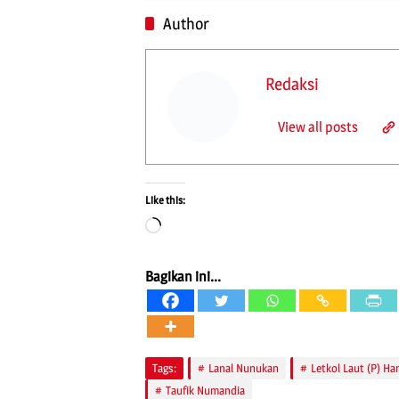
Author
Redaksi
View all posts
Like this:
Loading…
Bagikan ini...
Tags:
Lanal Nunukan
Letkol Laut (P) H
Taufik Numandia