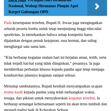
Nasional, Wabup Hermanus Pimpin Apel
Korpri Gabungan OPD
Pada
kesempatan tersebut, Bupati H. Irwan juga mengingatkan
seluruh peserta lomba untuk tetap menjunjung tinggi nilai-nilai
sportivitas. Ia menekankan bahwa setiap kompetisi harus
dijalankan dengan penuh kejujuran, rasa hormat, dan saling
menghargai satu sama lain.
“Kita berharap kegiatan malam hari ini berjalan aman, tertib, serta
tidak terjadi hal-hal yang tidak diinginkan,” pesannya. Ia juga
memberikan perhatian khusus kepada panitia agar tetap menjaga
kondusivitas jalannya kegiatan sampai selesai.
Menutup sambutannya, Bupati kembali menyampaikan ucapan
terima kasih
kepada panitia yang telah meluangkan waktu,
tenaga, dan pikiran untuk menyukseskan
kegiatan tersebut
. Ia
berharap semangat kebersamaan seperti ini akan terus tumbuh dan
menjadi tradisi baik di Kelurahan Selisun.