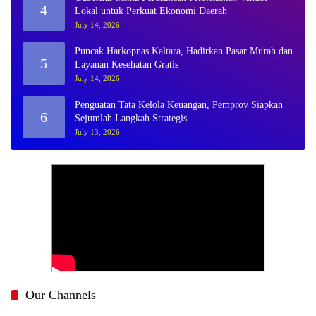
4
Lokal untuk Perkuat Ekonomi Daerah
July 14, 2026
Puncak Harkopnas Kaltara, Hadirkan Pasar Murah dan
5
Layanan Kesehatan Gratis
July 14, 2026
Penguatan Tata Kelola Keuangan, Pemprov Siapkan
6
Sejumlah Langkah Strategis
July 13, 2026
Our Channels