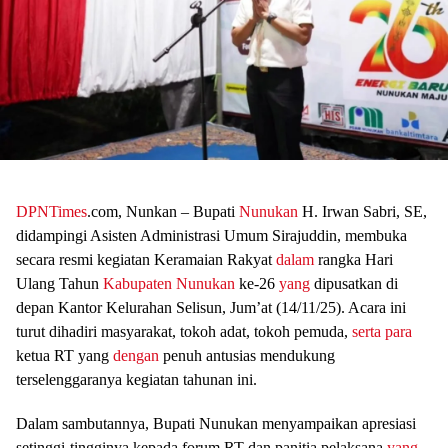
DPNTimes
.com, Nunkan – Bupati
Nunukan
H. Irwan Sabri, SE,
didampingi Asisten Administrasi Umum Sirajuddin, membuka
secara resmi kegiatan Keramaian Rakyat
dalam
rangka Hari
Ulang Tahun
Kabupaten Nunukan
ke-26
yang
dipusatkan di
depan Kantor Kelurahan Selisun, Jum’at (14/11/25). Acara ini
turut dihadiri masyarakat, tokoh adat, tokoh pemuda,
serta
para
ketua RT yang
dengan
penuh antusias mendukung
terselenggaranya kegiatan tahunan ini.
Dalam sambutannya, Bupati Nunukan menyampaikan apresiasi
setinggi-tingginya kepada forum RT dan panitia pelaksana
yang