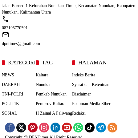
Jalan Borneo 1 Kelurahan Nunukan Timur, Kecamatan Nunukan, Kabupaten
Nunukan, Kalimantan Utara
082195770591
dpntimes@gmail.com
KATEGORI
TAG
HALAMAN
NEWS
Kaltara
Indeks Berita
DAERAH
Nunukan
Syarat dan Ketentuan
TNI-POLRI
Pemkab Nunukan
Disclaimer
POLITIK
Pemprov Kaltara
Pedoman Media Siber
SOSIAL
H Zainal A Paliwang
Redaksi
Copyright @
DPNTimes
All Right Reserved