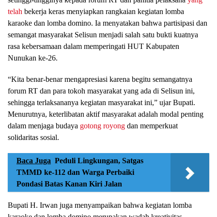
telah
bekerja keras menyiapkan rangkaian kegiatan lomba
karaoke dan lomba domino. Ia menyatakan bahwa partisipasi dan
semangat masyarakat Selisun menjadi salah satu bukti kuatnya
rasa kebersamaan dalam memperingati HUT Kabupaten
Nunukan ke-26.
“Kita benar-benar mengapresiasi karena begitu semangatnya
forum RT dan para tokoh masyarakat yang ada di Selisun ini,
sehingga terlaksananya kegiatan masyarakat ini,” ujar Bupati.
Menurutnya, keterlibatan aktif masyarakat adalah modal penting
dalam menjaga budaya
gotong royong
dan memperkuat
solidaritas sosial.
Baca Juga
Peduli Lingkungan, Satgas
TMMD ke-112 dan Warga Perbaiki
Pondasi Batas Kanan Kiri Jalan
Bupati H. Irwan juga menyampaikan bahwa kegiatan lomba
karaoke dan lomba domino merupakan wadah kreativitas