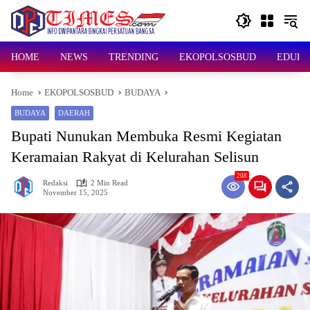
Skip
to
content
HOME
NEWS
TRENDING
EKOPOLSOSBUD
EDUKA
Home
EKOPOLSOSBUD
BUDAYA
BUDAYA
DAERAH
Bupati Nunukan Membuka Resmi Kegiatan
Keramaian Rakyat di Kelurahan Selisun
208
Redaksi
2 Min Read
November 15, 2025