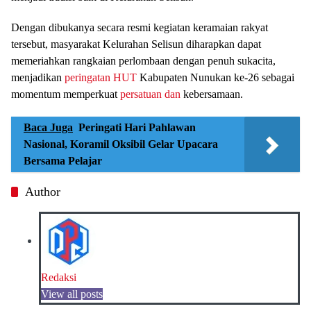
Dengan dibukanya secara resmi kegiatan keramaian rakyat
tersebut, masyarakat Kelurahan Selisun diharapkan dapat
memeriahkan rangkaian perlombaan dengan penuh sukacita,
menjadikan
peringatan HUT
Kabupaten Nunukan ke-26 sebagai
momentum memperkuat
persatuan dan
kebersamaan.
Baca Juga
Peringati Hari Pahlawan
Nasional, Koramil Oksibil Gelar Upacara
Bersama Pelajar
Author
Redaksi
View all posts