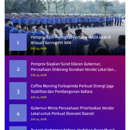
Pemprov Raih Peringkat Pertama IKADA 2026 di
1
Wilayah Kanreg VIII BKN
July 14, 2026
Pemprov Siapkan Surat Edaran Gubernur,
2
Perusahaan Didorong Gunakan Vendor Lokal dan
Pelat KU
July 14, 2026
Coffee Morning Forkopimda Perkuat Sinergi Jaga
3
Stabilitas dan Pembangunan Kaltara
July 14, 2026
Gubernur Minta Perusahaan Prioritaskan Vendor
4
Lokal untuk Perkuat Ekonomi Daerah
July 14, 2026
Puncak Harkopnas Kaltara, Hadirkan Pasar Murah