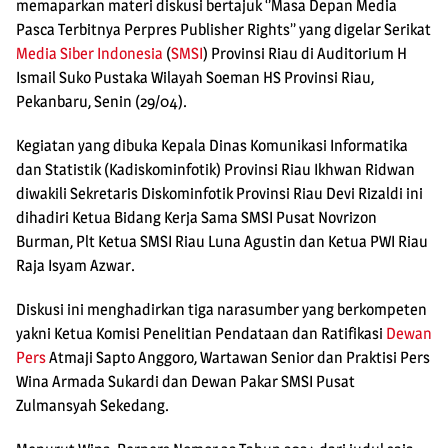
memaparkan materi diskusi bertajuk ‘’Masa Depan Media
Pasca Terbitnya Perpres Publisher Rights’’ yang digelar Serikat
Media Siber Indonesia
(
SMSI
) Provinsi Riau di Auditorium H
Ismail Suko Pustaka Wilayah Soeman HS Provinsi Riau,
Pekanbaru, Senin (29/04).
Kegiatan yang dibuka Kepala Dinas Komunikasi Informatika
dan Statistik (Kadiskominfotik) Provinsi Riau Ikhwan Ridwan
diwakili Sekretaris Diskominfotik Provinsi Riau Devi Rizaldi ini
dihadiri Ketua Bidang Kerja Sama SMSI Pusat Novrizon
Burman, Plt Ketua SMSI Riau Luna Agustin dan Ketua PWI Riau
Raja Isyam Azwar.
Diskusi ini menghadirkan tiga narasumber yang berkompeten
yakni Ketua Komisi Penelitian Pendataan dan Ratifikasi
Dewan
Pers
Atmaji Sapto Anggoro, Wartawan Senior dan Praktisi Pers
Wina Armada Sukardi dan Dewan Pakar SMSI Pusat
Zulmansyah Sekedang.