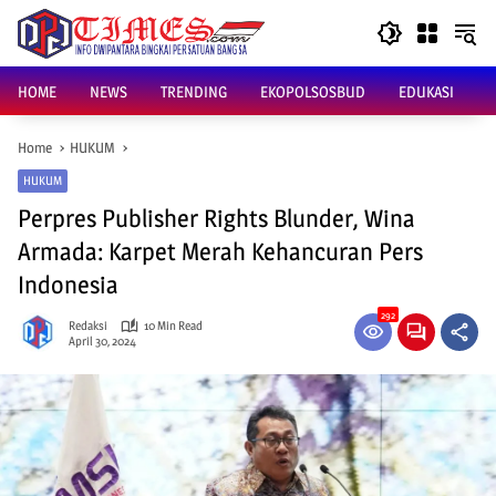
Skip
to
content
HOME
NEWS
TRENDING
EKOPOLSOSBUD
EDUKASI
Home
HUKUM
HUKUM
Perpres Publisher Rights Blunder, Wina
Armada: Karpet Merah Kehancuran Pers
Indonesia
292
Redaksi
10 Min Read
April 30, 2024