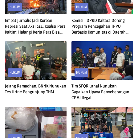
HUKUM
HUKUM
Empat Jurnalis Jadi Korban
Komisi I DPRD Kaltara Dorong
Represi Saat Aksi 214, Koalisi Pers
Program Pencegahan TPPO
Kaltim: Halangi Kerja Pers Bisa
Berbasis Komunitas di Daerah
Dipidana
Rawan Perbatasan
HUKUM
HUKUM
Jelang Ramadhan, BNNK Nunukan
Tim SFQR Lanal Nunukan
Tes Urine Pengunjung THM
Gagalkan Upaya Penyeberangan
CPMI Ilegal