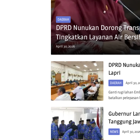
DAERAH
DPRD Nunukan Dorong Transp
Tingkatkan Layanan Air Bersi
April 30, 2026
DPRD Nunuka
Lapri
DAERAH
April 30, 
Ganti rugi lahan E
batalkan pelepasan 
Gubernur Lan
Tanggung Ja
NEWS
April 30, 202