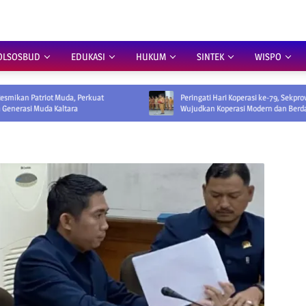
OLSOSBUD
EDUKASI
HUKUM
SINTEK
WISPO
a, Perkuat
Peringati Hari Koperasi ke-79, Sekprov Ajak
ara
Wujudkan Koperasi Modern dan Berdaya Saing