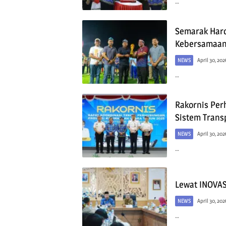
…
Semarak Hard
Kebersamaan
NEWS
April 30, 202
…
Rakornis Per
Sistem Trans
NEWS
April 30, 202
…
Lewat INOVA
NEWS
April 30, 202
…