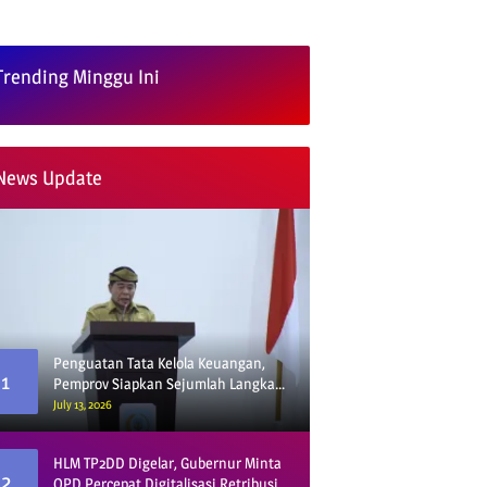
Trending Minggu Ini
News Update
Penguatan Tata Kelola Keuangan,
1
Pemprov Siapkan Sejumlah Langkah
Strategis
July 13, 2026
HLM TP2DD Digelar, Gubernur Minta
2
OPD Percepat Digitalisasi Retribusi