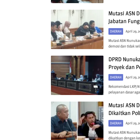
Mutasi ASN D
Jabatan Fung
DAERAH
April 29, 
Mutasi ASN Nunukan 
demosi dan tidak se
DPRD Nunukan
Proyek dan 
DAERAH
April 29, 
Rekomendasi LKPj Nu
pelayanan dasar ag
Mutasi ASN D
Dikaitkan Poli
DAERAH
April 29, 
Mutasi ASN Nunukan 
dikaitkan dengan ke