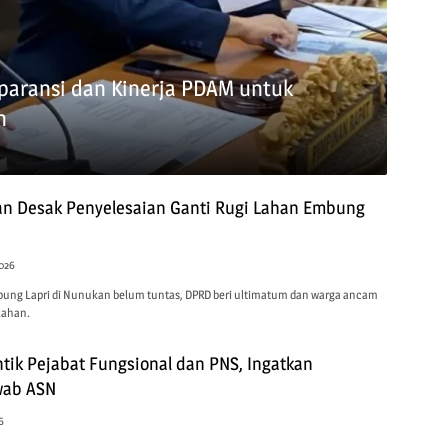
aransi dan Kinerja PDAM untuk
h
n Desak Penyelesaian Ganti Rugi Lahan Embung
2026
mbung Lapri di Nunukan belum tuntas, DPRD beri ultimatum dan warga ancam
lahan.
tik Pejabat Fungsional dan PNS, Ingatkan
wab ASN
6