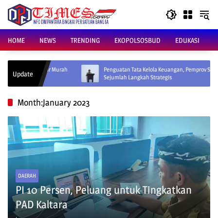
Skip
to
content
HOME
NEWS
TRENDING
EKOPOLSOSBUD
EDUKASI
ar Murah
Penguatan Tata Kelola Keuangan, Pemprov Siapkan
HL
Update
Sejumlah Langkah Strategis
Di
Month:
January 2023
DAERAH
PI 10 Persen, Peluang untuk Tingkatkan
PAD Kaltara