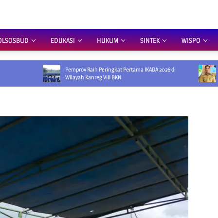
OLSOSBUD
EDUKASI
HUKUM
SINTEK
WISPO
Pemprov Raih Peringkat Pertama IKADA 2026 di
Pemprov Siapkan S
Wilayah Kanreg VIII BKN
Perusahaan Didoro
Pelat KU