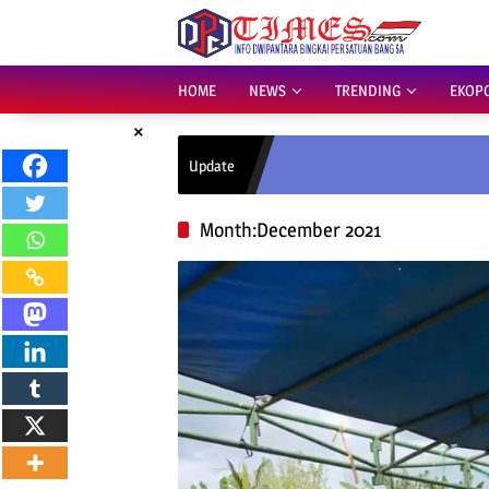
Skip
to
content
HOME
NEWS
TRENDING
EKOP
×
Update
Month:
December 2021