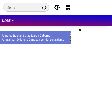
MORE
×
urat Edaran Gubernur,
Coffee Morning Forkopimda Perkuat Sinergi J
ng Gunakan Vendor Lokal dan
Stabilitas dan Pembangunan Kaltara