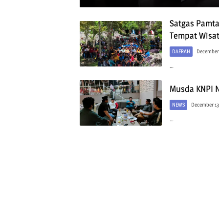
Satgas Pamta
Tempat Wisat
DAERAH
December 
…
Musda KNPI N
NEWS
December 13
…