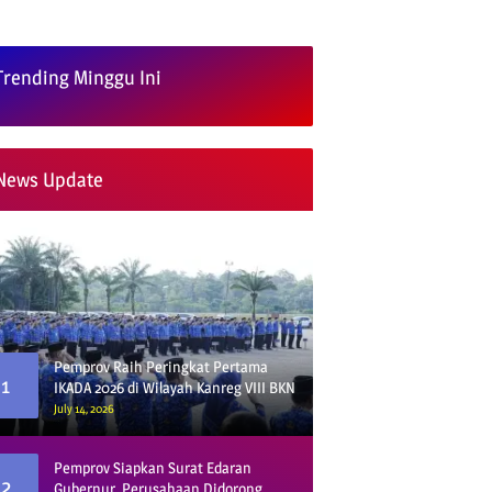
Trending Minggu Ini
News Update
Pemprov Raih Peringkat Pertama
1
IKADA 2026 di Wilayah Kanreg VIII BKN
July 14, 2026
Pemprov Siapkan Surat Edaran
2
Gubernur, Perusahaan Didorong