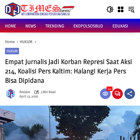
Skip
to
content
HOME
NEWS
TRENDING
EKOPOLSOSBUD
EDUKASI
Home
HUKUM
HUKUM
Empat Jurnalis Jadi Korban Represi Saat Aksi
214, Koalisi Pers Kaltim: Halangi Kerja Pers
Bisa Dipidana
216
Redaksi
3 Min Read
April 23, 2026