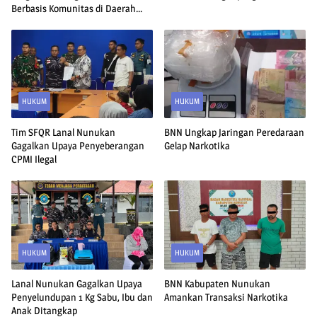
Berbasis Komunitas di Daerah
Rawan Perbatasan
HUKUM
HUKUM
Tim SFQR Lanal Nunukan
BNN Ungkap Jaringan Peredaraan
Gagalkan Upaya Penyeberangan
Gelap Narkotika
CPMI Ilegal
HUKUM
HUKUM
Lanal Nunukan Gagalkan Upaya
BNN Kabupaten Nunukan
Penyelundupan 1 Kg Sabu, Ibu dan
Amankan Transaksi Narkotika
Anak Ditangkap