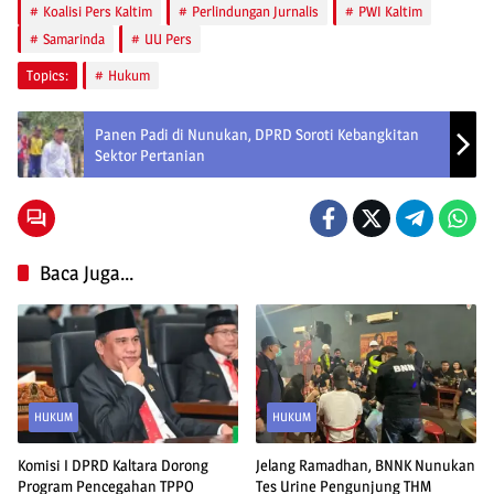
Koalisi Pers Kaltim
Perlindungan Jurnalis
PWI Kaltim
Samarinda
UU Pers
Topics:
Hukum
Panen Padi di Nunukan, DPRD Soroti Kebangkitan
Sektor Pertanian
Baca Juga...
HUKUM
HUKUM
Komisi I DPRD Kaltara Dorong
Jelang Ramadhan, BNNK Nunukan
Program Pencegahan TPPO
Tes Urine Pengunjung THM