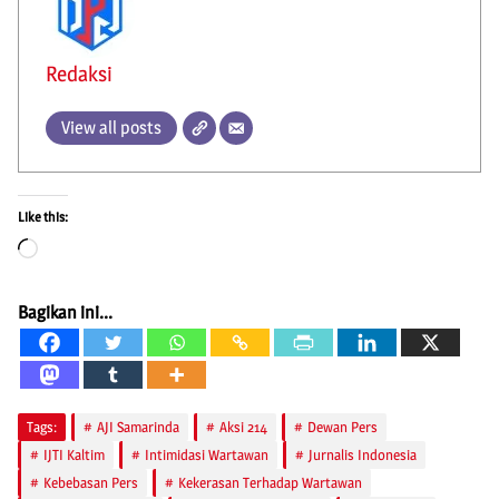
Redaksi
View all posts
Like this:
Loading…
Bagikan ini...
Tags:
AJI Samarinda
Aksi 214
Dewan Pers
IJTI Kaltim
Intimidasi Wartawan
Jurnalis Indonesia
Kebebasan Pers
Kekerasan Terhadap Wartawan