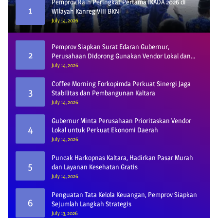
Pemprov Raih Peringkat Pertama IKADA 2026 di
1
Wilayah Kanreg VIII BKN
July 14, 2026
Pemprov Siapkan Surat Edaran Gubernur,
2
Perusahaan Didorong Gunakan Vendor Lokal dan
Pelat KU
July 14, 2026
Coffee Morning Forkopimda Perkuat Sinergi Jaga
3
Stabilitas dan Pembangunan Kaltara
July 14, 2026
Gubernur Minta Perusahaan Prioritaskan Vendor
4
Lokal untuk Perkuat Ekonomi Daerah
July 14, 2026
Puncak Harkopnas Kaltara, Hadirkan Pasar Murah
5
dan Layanan Kesehatan Gratis
July 14, 2026
Penguatan Tata Kelola Keuangan, Pemprov Siapkan
6
Sejumlah Langkah Strategis
July 13, 2026