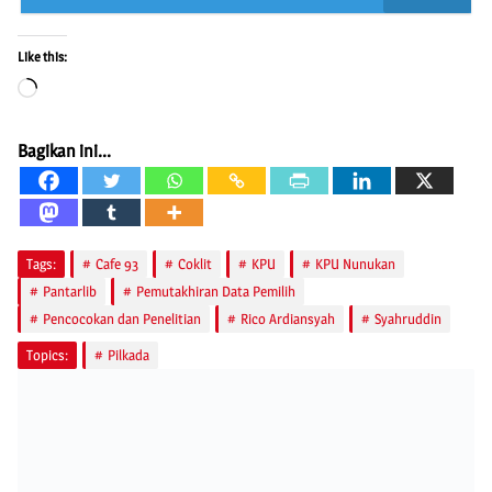
Like this:
Loading…
Bagikan ini...
Tags:
Cafe 93
Coklit
KPU
KPU Nunukan
Pantarlib
Pemutakhiran Data Pemilih
Pencocokan dan Penelitian
Rico Ardiansyah
Syahruddin
Topics:
Pilkada