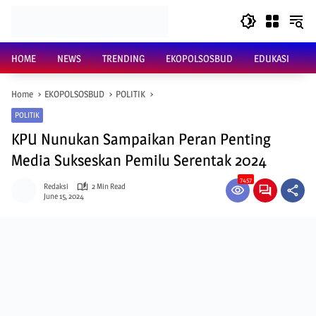
Skip
to
content
HOME
NEWS
TRENDING
EKOPOLSOSBUD
EDUKASI
Home
EKOPOLSOSBUD
POLITIK
POLITIK
KPU Nunukan Sampaikan Peran Penting
Media Sukseskan Pemilu Serentak 2024
7457
Redaksi
2 Min Read
June 15, 2024