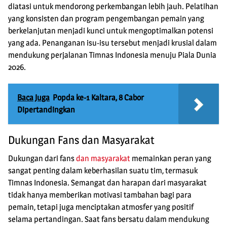
diatasi untuk mendorong perkembangan lebih jauh. Pelatihan
yang konsisten dan program pengembangan pemain yang
berkelanjutan menjadi kunci untuk mengoptimalkan potensi
yang ada. Penanganan isu-isu tersebut menjadi krusial dalam
mendukung perjalanan Timnas Indonesia menuju Piala Dunia
2026.
Baca Juga
Popda ke-1 Kaltara, 8 Cabor
Dipertandingkan
Dukungan Fans dan Masyarakat
Dukungan dari fans
dan masyarakat
memainkan peran yang
sangat penting dalam keberhasilan suatu tim, termasuk
Timnas Indonesia. Semangat dan harapan dari masyarakat
tidak hanya memberikan motivasi tambahan bagi para
pemain, tetapi juga menciptakan atmosfer yang positif
selama pertandingan. Saat fans bersatu dalam mendukung