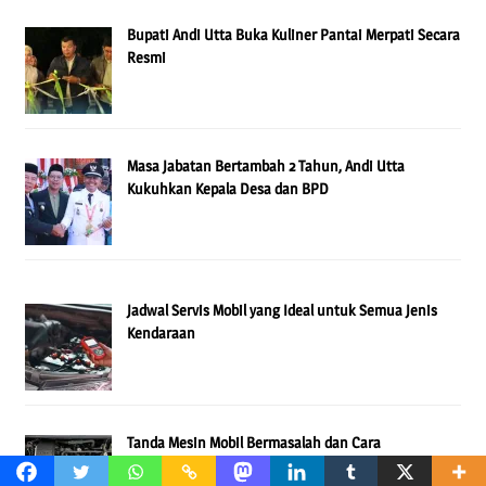
Bupati Andi Utta Buka Kuliner Pantai Merpati Secara
Resmi
Masa Jabatan Bertambah 2 Tahun, Andi Utta
Kukuhkan Kepala Desa dan BPD
Jadwal Servis Mobil yang Ideal untuk Semua Jenis
Kendaraan
Tanda Mesin Mobil Bermasalah dan Cara
Mengatasinya