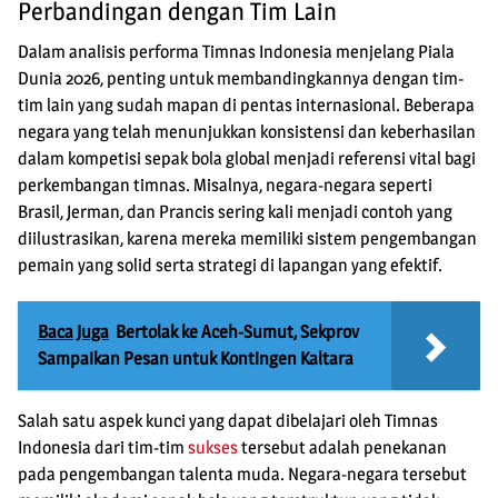
Perbandingan dengan Tim Lain
Dalam analisis performa Timnas Indonesia menjelang Piala
Dunia 2026, penting untuk membandingkannya dengan tim-
tim lain yang sudah mapan di pentas internasional. Beberapa
negara yang telah menunjukkan konsistensi dan keberhasilan
dalam kompetisi sepak bola global menjadi referensi vital bagi
perkembangan timnas. Misalnya, negara-negara seperti
Brasil, Jerman, dan Prancis sering kali menjadi contoh yang
diilustrasikan, karena mereka memiliki sistem pengembangan
pemain yang solid serta strategi di lapangan yang efektif.
Baca Juga
Bertolak ke Aceh-Sumut, Sekprov
Sampaikan Pesan untuk Kontingen Kaltara
Salah satu aspek kunci yang dapat dibelajari oleh Timnas
Indonesia dari tim-tim
sukses
tersebut adalah penekanan
pada pengembangan talenta muda. Negara-negara tersebut