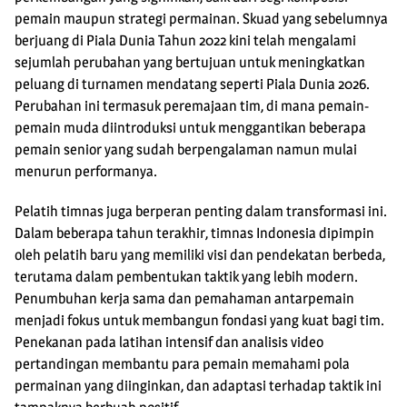
pemain maupun strategi permainan. Skuad yang sebelumnya
berjuang di Piala Dunia Tahun 2022 kini telah mengalami
sejumlah perubahan yang bertujuan untuk meningkatkan
peluang di turnamen mendatang seperti Piala Dunia 2026.
Perubahan ini termasuk peremajaan tim, di mana pemain-
pemain muda diintroduksi untuk menggantikan beberapa
pemain senior yang sudah berpengalaman namun mulai
menurun performanya.
Pelatih timnas juga berperan penting dalam transformasi ini.
Dalam beberapa tahun terakhir, timnas Indonesia dipimpin
oleh pelatih baru yang memiliki visi dan pendekatan berbeda,
terutama dalam pembentukan taktik yang lebih modern.
Penumbuhan kerja sama dan pemahaman antarpemain
menjadi fokus untuk membangun fondasi yang kuat bagi tim.
Penekanan pada latihan intensif dan analisis video
pertandingan membantu para pemain memahami pola
permainan yang diinginkan, dan adaptasi terhadap taktik ini