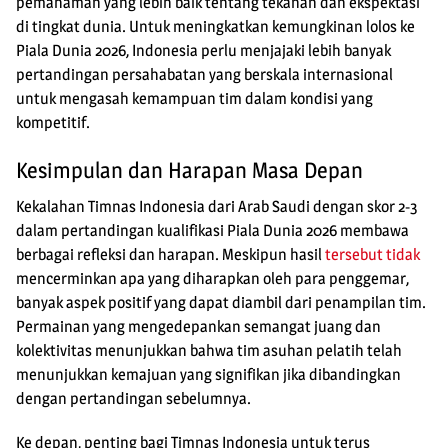
pemahaman yang lebih baik tentang tekanan dan ekspektasi
di tingkat dunia. Untuk meningkatkan kemungkinan lolos ke
Piala Dunia 2026, Indonesia perlu menjajaki lebih banyak
pertandingan persahabatan yang berskala internasional
untuk mengasah kemampuan tim dalam kondisi yang
kompetitif.
Kesimpulan dan Harapan Masa Depan
Kekalahan Timnas Indonesia dari Arab Saudi dengan skor 2-3
dalam pertandingan kualifikasi Piala Dunia 2026 membawa
berbagai refleksi dan harapan. Meskipun hasil
tersebut tidak
mencerminkan apa yang diharapkan oleh para penggemar,
banyak aspek positif yang dapat diambil dari penampilan tim.
Permainan yang mengedepankan semangat juang dan
kolektivitas menunjukkan bahwa tim asuhan pelatih telah
menunjukkan kemajuan yang signifikan jika dibandingkan
dengan pertandingan sebelumnya.
Ke depan, penting bagi Timnas Indonesia untuk terus