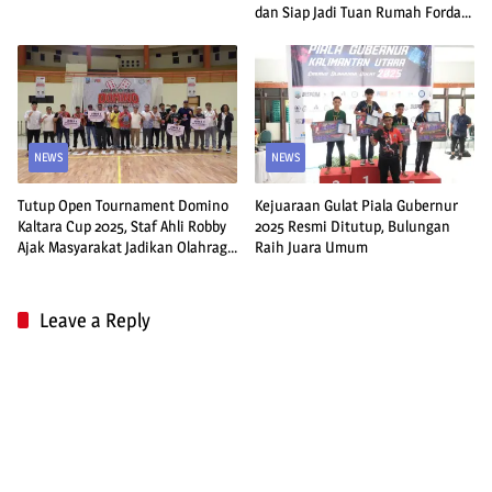
dan Siap Jadi Tuan Rumah Forda
Kaltara
NEWS
NEWS
Tutup Open Tournament Domino
Kejuaraan Gulat Piala Gubernur
Kaltara Cup 2025, Staf Ahli Robby
2025 Resmi Ditutup, Bulungan
Ajak Masyarakat Jadikan Olahraga
Raih Juara Umum
Ajang Silaturahmi
Leave a Reply