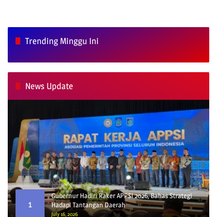
Trending Minggu Ini
News Update
Gubernur Hadiri Raker APPSI 2026, Bahas Strategi
1
Hadapi Tantangan Daerah
July 16, 2026