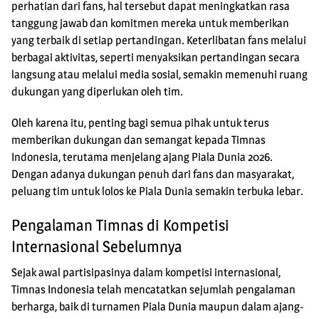
perhatian dari fans, hal tersebut dapat meningkatkan rasa
tanggung jawab dan komitmen mereka untuk memberikan
yang terbaik di setiap pertandingan. Keterlibatan fans melalui
berbagai aktivitas, seperti menyaksikan pertandingan secara
langsung atau melalui media sosial, semakin memenuhi ruang
dukungan yang diperlukan oleh tim.
Oleh karena itu, penting bagi semua pihak untuk terus
memberikan dukungan dan semangat kepada Timnas
Indonesia, terutama menjelang ajang Piala Dunia 2026.
Dengan adanya dukungan penuh dari fans dan masyarakat,
peluang tim untuk lolos ke Piala Dunia semakin terbuka lebar.
Pengalaman Timnas di Kompetisi
Internasional Sebelumnya
Sejak awal partisipasinya dalam kompetisi internasional,
Timnas Indonesia telah mencatatkan sejumlah pengalaman
berharga, baik di turnamen Piala Dunia maupun dalam ajang-