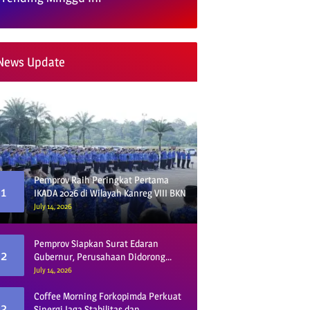
News Update
Pemprov Raih Peringkat Pertama
1
IKADA 2026 di Wilayah Kanreg VIII BKN
July 14, 2026
Pemprov Siapkan Surat Edaran
2
Gubernur, Perusahaan Didorong
Gunakan Vendor Lokal dan Pelat KU
July 14, 2026
Coffee Morning Forkopimda Perkuat
3
Sinergi Jaga Stabilitas dan