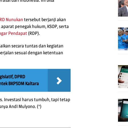
asal dari Indonesia. Ini bisa
RD Nunukan
tersebut berjanji akan
aparat penegak hukum, KSOP, serta
ngar Pendapat
(RDP).
saikan secara tuntas dan kegiatan
berjalan sesuai dengan ketentuan
gislatif, DPRD
mtek BKPSDM Kaltara
s. Investasi harus tumbuh, tapi tetap
nya Andi Mulyono. (*)