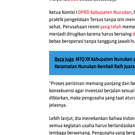
Ketua Komisi I
DPRD Kabupaten Nunukan
,
praktik pengelolaan Tersus tanpa izin menc
sehat. Perusahaan resmi
yang telah
memen
menjadi dirugikan karena harus bersaing
bebas beroperasi tanpa tanggung jawab h
Baca Juga
MTQ XX Kabupaten Nunukan 2
Kecamatan Nunukan Kembali Raih Jua
“Proses perizinan memang panjang dan berb
konsekuensi agar investasi berjalan sesu
dibiarkan, maka pengusaha yang taat atu
jelasnya.
Lebih lanjut, dia menekankan bahwa Indon
semua kegiatan usaha harus berlandaskan l
lembaga berwenang. Pengusaha yang berge