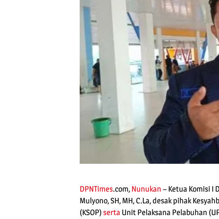
DPNTimes
.com,
Nunukan
– Ketua Komisi I
Mulyono, SH, MH, C.La, desak pihak Kesya
(KSOP)
serta
Unit Pelaksana Pelabuhan (UP