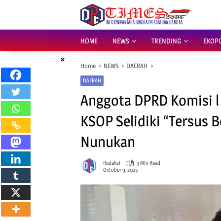
Skip
to
content
HOME
NEWS
TRENDING
EKOP
×
Home
NEWS
DAERAH
DAERAH
Anggota DPRD Komisi l
KSOP Selidiki “Tersus 
Nunukan
Redaksi
3 Min Read
October 9, 2025