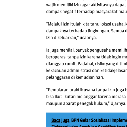
wajib memiliki izin agar aktivitasnya dap
dampak negatif terhadap masyarakat mau
“Melalui izin itulah kita tahu lokasi usaha,
dampaknya terhadap lingkungan. Semua di
izin dikeluarkan,” ucapnya.
Ia juga menilai, banyak pengusaha memilih
beroperasi tanpa izin karena tidak ingin m
dianggap rumit. Padahal, risiko yang diti
kekacauan administrasi dan ketidakjelasa
pelanggaran di kemudian hari.
“Pembiaran praktik usaha tanpa izin juga 
bisa ikut-ikutan melanggar karena mera
maupun aparat penegak hukum,” Ujarnya.
Baca Juga
BPN Gelar Sosialisasi Impleme