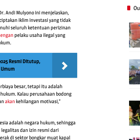
Ou
 Dr. Andi Mulyono ini menjelaskan,
iptakan iklim investasi yang tidak
uhi seluruh ketentuan perizinan
dengan
pelaku usaha ilegal yang
ukum.
025 Resmi Ditutup,
ra Umum
iaya besar, tetapi itu adalah
ai hukum. Kalau perusahaan bodong
ran
akan
kehilangan motivasi,”
esia adalah negara hukum, sehingga
egalitas dan izin resmi dari
rak di sektor bongkar muat kapal