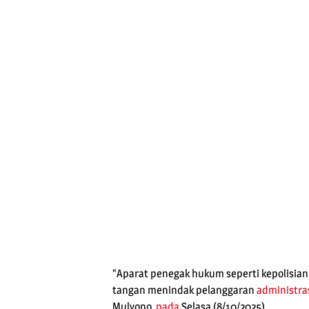
“Aparat penegak hukum seperti kepolisian
tangan menindak pelanggaran
administras
Mulyono,
pada
Selasa (8/10/2025).