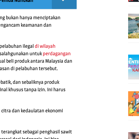
et Pemda Nunukan
dong bukan hanya menciptakan
 mengancam keamanan dan
pelabuhan ilegal
di wilayah
isalahgunakan untuk
perdagangan
jual beli produk antara Malaysia dan
asan di pelabuhan tersebut.
batik, dan sebaliknya produk
nal khusus tanpa izin. Ini harus
a citra dan kedaulatan ekonomi
ru terangkat sebagai penghasil sawit