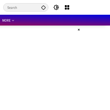
MORE
×