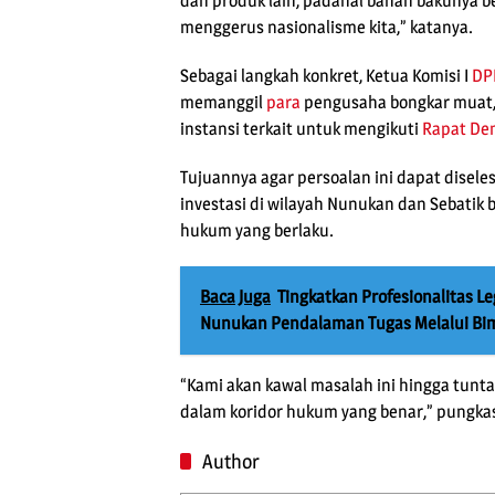
dan produk lain, padahal bahan bakunya ber
menggerus nasionalisme kita,” katanya.
Sebagai langkah konkret, Ketua Komisi I
DP
memanggil
para
pengusaha bongkar muat, 
instansi terkait untuk mengikuti
Rapat De
Tujuannya agar persoalan ini dapat disele
investasi di wilayah Nunukan dan Sebatik 
hukum yang berlaku.
Baca Juga
Tingkatkan Profesionalitas Le
Nunukan Pendalaman Tugas Melalui Bi
“Kami akan kawal masalah ini hingga tunta
dalam koridor hukum yang benar,” pungkas
Author