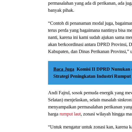
permasalahan yang ada di perikanan, ada jug
banyak pihak.
“Contoh di penanaman modal juga, bagaima
terus perda yang bagaimana nantinya bisa 
nanti, karena ini kami sudah ajukan sama m
akan berkoordinasi antara DPRD Provinsi,
Kabupaten, dan Dinas Perikanan Provinsi,” ur
Baca Juga
Komisi II DPRD Nunukan 
Strategi Peningkatan Industri Rumpu
Andi Fajrul, sosok pemuda energik yang mew
Selatan) menjelaskan, selain masalah sinkron
menyampaikan permasalahan perikanan yan
harga
rumput laut
, zonasi wilayah hingga mar
“Untuk mengatur untuk zonasi kan, karena kan