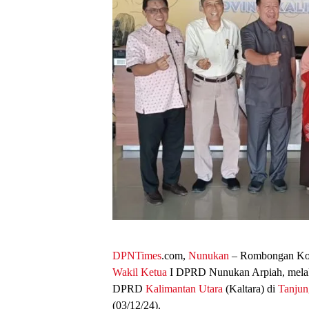
DPNTimes
.com,
Nunukan
– Rombongan Kom
Wakil Ketua
I DPRD Nunukan Arpiah, melak
DPRD
Kalimantan Utara
(Kaltara) di
Tanjun
(03/12/24).