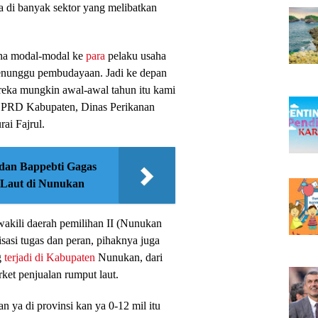
a di banyak sektor yang melibatkan
na modal-modal ke
para
pelaku usaha
menunggu pembudayaan. Jadi ke depan
ereka mungkin awal-awal tahun itu kami
 DPRD Kabupaten, Dinas Perikanan
ai Fajrul.
dan Bappebti Gagas
t Laut di Nunukan
akili daerah pemilihan II (Nunukan
isasi tugas dan peran, pihaknya juga
g
terjadi di Kabupaten
Nunukan, dari
ket penjualan rumput laut.
 ya di provinsi kan ya 0-12 mil itu