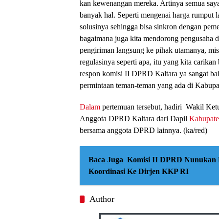
kan kewenangan mereka. Artinya semua saya
banyak hal. Seperti mengenai harga rumput la
solusinya sehingga bisa sinkron dengan pemer
bagaimana juga kita mendorong pengusaha d
pengiriman langsung ke pihak utamanya, mis
regulasinya seperti apa, itu yang kita carika
respon komisi II DPRD Kaltara ya sangat ba
permintaan teman-teman yang ada di Kabupate
Dalam
pertemuan tersebut, hadiri Wakil Ke
Anggota DPRD Kaltara dari Dapil
Kabupat
bersama anggota DPRD lainnya. (ka/red)
Baca Juga
Komisi II DPRD Nunukan 
Koordinasi Ke Dirjen KKP RI
Author