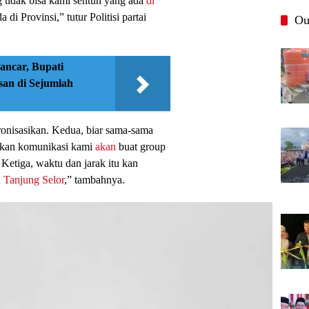
 tidak bisa kami sentuh yang ada
di
i Provinsi,” tutur Politisi partai
Ou
ancar, Bupati
an di Sejumlah
ronisasikan. Kedua, biar sama-sama
hkan komunikasi kami
akan
buat group
 Ketiga, waktu dan jarak itu kan
 Tanjung Selor
,” tambahnya.