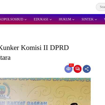
KOPOLSOSBUD
EDUKASI
HUKUM
SINTEK
l Kunker Komisi II DPRD
tara
481