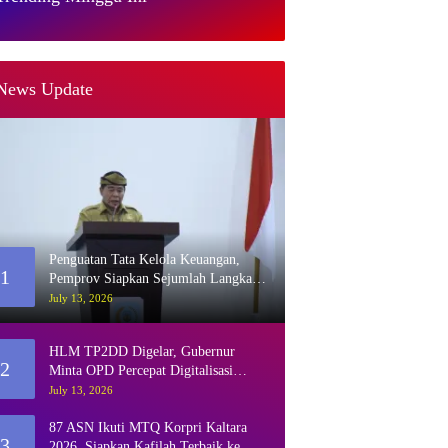
News Update
Penguatan Tata Kelola Keuangan,
1
Pemprov Siapkan Sejumlah Langkah
Strategis
July 13, 2026
HLM TP2DD Digelar, Gubernur
2
Minta OPD Percepat Digitalisasi
Retribusi
July 13, 2026
87 ASN Ikuti MTQ Korpri Kaltara
3
2026, Siapkan Kafilah Terbaik ke