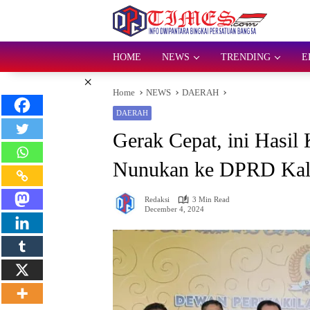
Skip
to
content
HOME
NEWS
TRENDING
E
×
Home
NEWS
DAERAH
DAERAH
Gerak Cepat, ini Hasi
Nunukan ke DPRD Kal
Redaksi
3 Min Read
December 4, 2024