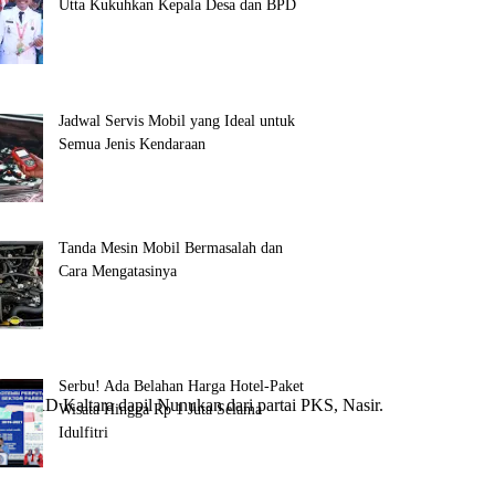
Utta Kukuhkan Kepala Desa dan BPD
Jadwal Servis Mobil yang Ideal untuk
Semua Jenis Kendaraan
Tanda Mesin Mobil Bermasalah dan
Cara Mengatasinya
Serbu! Ada Belahan Harga Hotel-Paket
DPRD Kaltara dapil Nunukan dari partai PKS, Nasir.
Wisata Hingga Rp 1 Juta Selama
Idulfitri