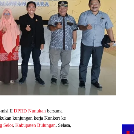
isi II
DPRD Nunukan
bersama
ukan kunjungan kerja Kunker) ke
g Selor
,
Kabupaten Bulungan
, Selasa,