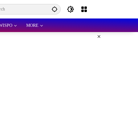
WISPO
MORE
×