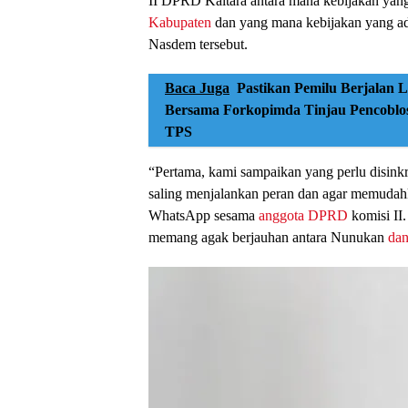
II DPRD Kaltara antara mana kebijakan yang
Kabupaten
dan yang mana kebijakan yang ada d
Nasdem tersebut.
Baca Juga
Pastikan Pemilu Berjalan L
Bersama Forkopimda Tinjau Pencoblos
TPS
“Pertama, kami sampaikan yang perlu disink
saling menjalankan peran dan agar memuda
WhatsApp sesama
anggota DPRD
komisi II.
memang agak berjauhan antara Nunukan
dan