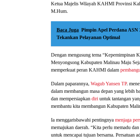
Ketua Majelis Wilayah KAHMI Provinsi Kal
M.Hum.
Baca Juga
Pimpin Apel Perdana ASN 
Tekankan Pelayanan Optimal
Dengan mengusung tema “Kepemimpinan Ko
Menyongsong Kabupaten Malinau Maju Seja
memperkuat peran KAHMI dalam
pembangu
Dalam paparannya,
Wagub Yansen TP
. mene
dalam membangun masa depan yang lebih baik
dan mempersiapkan
diri
untuk tantangan ya
membantu kita membangun Kabupaten Malinau
Ia menggarisbawahi pentingnya
menjaga per
memajukan daerah. “Kita perlu memadu da
untuk mencapai tujuan bersama. Persatuan a