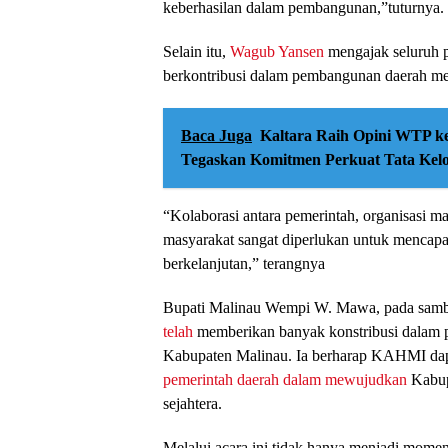
keberhasilan dalam pembangunan,”tuturnya.
Selain itu,
Wagub Yansen
mengajak seluruh p
berkontribusi dalam pembangunan daerah mel
Baca Juga
Kaltara Raih Opini WTP k
Tegaskan Komitmen Perkuat Tata Kel
“Kolaborasi antara pemerintah, organisasi m
masyarakat sangat diperlukan untuk mencapa
berkelanjutan,” terangnya
Bupati Malinau Wempi W. Mawa, pada sam
telah
memberikan banyak konstribusi dalam 
Kabupaten Malinau. Ia berharap KAHMI dapat
pemerintah daerah
dalam mewujudkan
Kabup
sejahtera.
Melalui acara ini tidak hanya menjadi mome