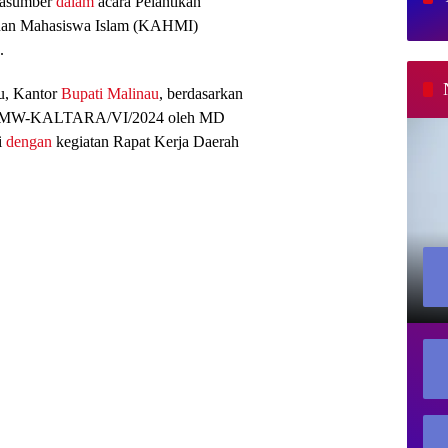
arasumber
dalam
acara Pelantikan
nan Mahasiswa Islam (KAHMI)
.
tu, Kantor
Bupati Malinau
, berdasarkan
/SK/MW-KALTARA/VI/2024 oleh MD
i
dengan
kegiatan Rapat Kerja Daerah