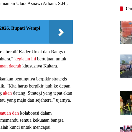
imantan Utara Asnawi Arbain, S.H.,
Ou
2026, Bupati Wempi
laboratif Kader Umat dan Bangsa
htera,”
kegiatan ini
bertujuan untuk
nan daerah
khususnya Kaltara.
kankan pentingnya berpikir strategis
. “Kita harus berpikir jauh ke depan
ng
akan
datang. Strategi yang tepat akan
 yang maju dan sejahtera,” ujarnya.
satuan dan
kolaborasi dalam
n memandu semua kekuatan bangsa
dalah kunci untuk mencapai