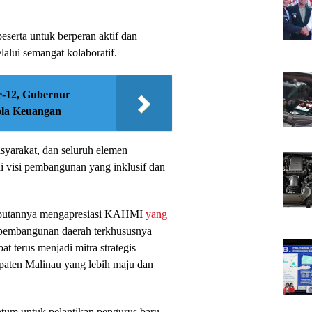
eserta untuk berperan aktif dan
alui semangat kolaboratif.
e-12, Gubernur
ola Keuangan
asyarakat, dan seluruh elemen
i visi pembangunan yang inklusif dan
butannya mengapresiasi KAHMI
yang
pembangunan daerah terkhususnya
 terus menjadi mitra strategis
aten Malinau yang lebih maju dan
ntum untuk pelantikan pengurus baru,