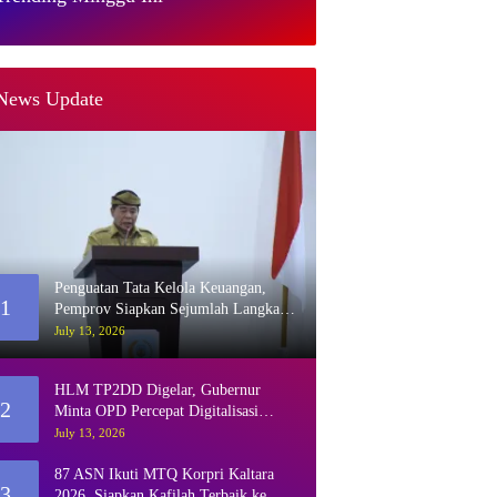
News Update
Penguatan Tata Kelola Keuangan,
1
Pemprov Siapkan Sejumlah Langkah
Strategis
July 13, 2026
HLM TP2DD Digelar, Gubernur
2
Minta OPD Percepat Digitalisasi
Retribusi
July 13, 2026
87 ASN Ikuti MTQ Korpri Kaltara
3
2026, Siapkan Kafilah Terbaik ke