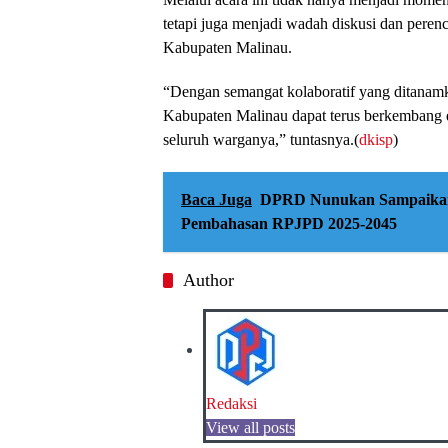
tetapi juga menjadi wadah diskusi dan peren
Kabupaten Malinau.
“Dengan semangat kolaboratif yang ditanamk
Kabupaten Malinau dapat terus berkembang 
seluruh warganya,” tuntasnya.(
dkisp
)
Baca Juga
DPRD Nunukan Sampaika
Pembahasan RPJPD 2025-2045
Author
Redaksi
View all posts