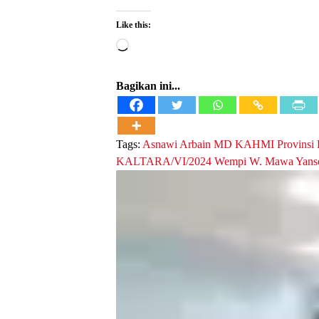
Like this:
Loading…
Bagikan ini...
Tags:
Asnawi Arbain
MD KAHMI Provinsi K
KALTARA/VI/2024
Wempi W. Mawa
Yans