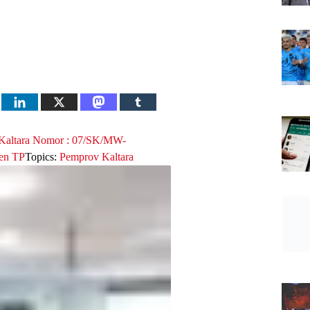
altara
Nomor : 07/SK/MW-
en TP
Topics:
Pemprov Kaltara