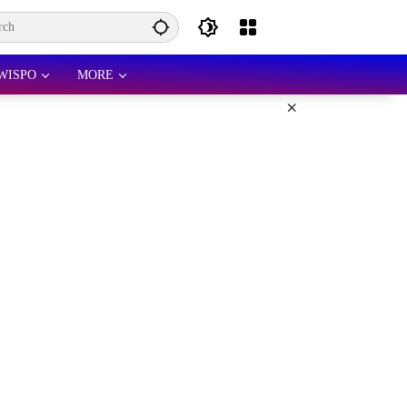
WISPO
MORE
×