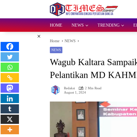
Skip
to
content
HOME
NEWS
TRENDING
E
×
Home
NEWS
NEWS
Wagub Kaltara Sampaik
Pelantikan MD KAHMI
Redaksi
2 Min Read
August 1, 2024