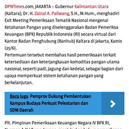
DPNTimes
.com, JAKARTA
– Gubernur
Kalimantan Utara
(Kaltara), Dr. H.
Zainal A. Paliwang
, S.H., M.Hum., menghadiri
Exit Meeting Pemeriksaan Tematik Nasional mengenai
Ketahanan Pangan yang diselenggarakan Badan Pemeriksa
Keuangan (BPK) Republik Indonesia (RI) secara virtual dari
Kantor Badan Penghubung (Banhub) Kaltara di Jakarta, Kamis
(25/6).
Pertemuan tersebut membahas hasil pemeriksaan terkait
ketersediaan dan keterjangkauan komoditas pangan utama
nasional, seperti padi, jagung dan kedelai, sebagai bagian dari
upaya memperkuat sistem ketahanan pangan yang
berkelanjutan.
Baca Juga
Pemprov Dukung Pembentukan
Kampus Budaya Perkuat Pelestarian dan
SDM Daerah
Plt. Pimpinan Pemeriksaan Keuangan Negara IV BPK RI,