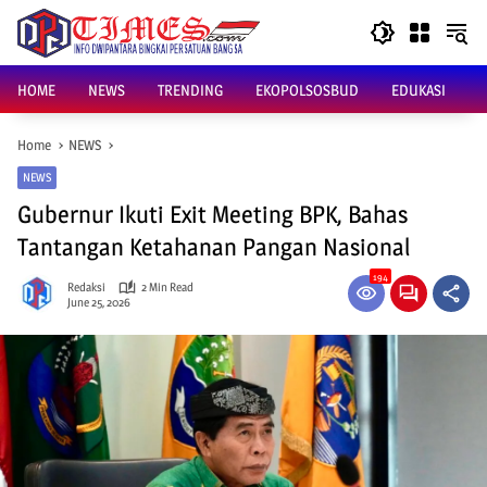
Skip
to
content
HOME
NEWS
TRENDING
EKOPOLSOSBUD
EDUKASI
Home
NEWS
NEWS
Gubernur Ikuti Exit Meeting BPK, Bahas
Tantangan Ketahanan Pangan Nasional
194
Redaksi
2 Min Read
June 25, 2026