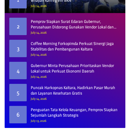
Wilayah Kanreg VIII BKN
July 14, 2026
Pemprov Siapkan Surat Edaran Gubernur,
2
Perusahaan Didorong Gunakan Vendor Lokal dan
Pelat KU
July 14, 2026
Coffee Morning Forkopimda Perkuat Sinergi Jaga
3
Stabilitas dan Pembangunan Kaltara
July 14, 2026
Gubernur Minta Perusahaan Prioritaskan Vendor
4
Lokal untuk Perkuat Ekonomi Daerah
July 14, 2026
Puncak Harkopnas Kaltara, Hadirkan Pasar Murah
5
dan Layanan Kesehatan Gratis
July 14, 2026
Penguatan Tata Kelola Keuangan, Pemprov Siapkan
6
Sejumlah Langkah Strategis
July 13, 2026