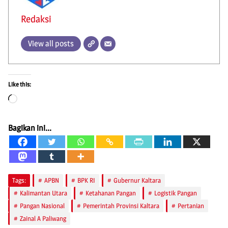
Redaksi
View all posts
Like this:
Loading…
Bagikan ini...
Tags:
APBN
BPK RI
Gubernur Kaltara
Kalimantan Utara
Ketahanan Pangan
Logistik Pangan
Pangan Nasional
Pemerintah Provinsi Kaltara
Pertanian
Zainal A Paliwang