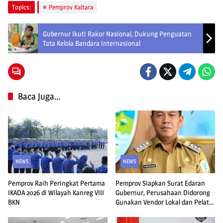
Topics:
Pemprov Kaltara
Gubernur Ikuti Rakor Nasional, Dukung Penguatan
Tata Kelola Bandara Internasional
Baca Juga...
NEWS
NEWS
Pemprov Raih Peringkat Pertama
Pemprov Siapkan Surat Edaran
IKADA 2026 di Wilayah Kanreg VIII
Gubernur, Perusahaan Didorong
BKN
Gunakan Vendor Lokal dan Pelat
KU