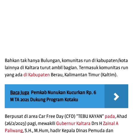
Bahkan tak hanya Bulungan, komunitas run di kabupaten/kota
lainnya di Kaltara turut ambil bagian. Termasuk komunitas run
yang ada
di Kabupaten
Berau, Kalimantan Timur (Kaltim).
Baca Juga
Pemkab Nunukan Kucurkan Rp. 6
M TA 2021 Dukung Program Kotaku
Berpusat di area Car Free Day (CFD) “TEBU KAYAN”
pada
, Ahad
(26/2/2023) pagi, mewakili
Gubernur Kaltara
Drs H
Zainal A
Paliwang
, S.H., M.Hum, hadir Kepala Dinas Pemuda dan