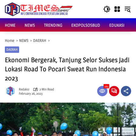
Skip
to
content
HOME
NEWS
TRENDING
EKOPOLSOSBUD
EDUKASI
Home
NEWS
DAERAH
DAERAH
Ekonomi Bergerak, Tanjung Selor Sukses Jadi
Lokasi Road To Pocari Sweat Run Indonesia
2023
185
Redaksi
2 Min Read
February 26, 2023