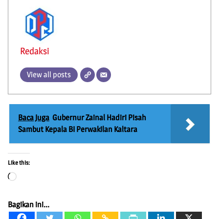
Redaksi
View all posts
Baca Juga
Gubernur Zainal Hadiri Pisah
Sambut Kepala BI Perwakilan Kaltara
Like this:
Loading…
Bagikan ini...