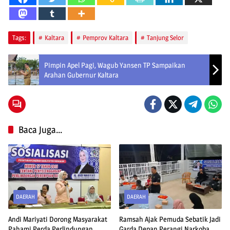
Tags:
Kaltara
Pemprov Kaltara
Tanjung Selor
Pimpin Apel Pagi, Wagub Yansen TP Sampaikan
Arahan Gubernur Kaltara
Baca Juga...
DAERAH
DAERAH
Andi Mariyati Dorong Masyarakat
Ramsah Ajak Pemuda Sebatik Jadi
Pahami Perda Perlindungan
Garda Depan Perangi Narkoba