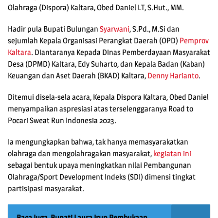
Olahraga (Dispora) Kaltara, Obed Daniel LT, S.Hut., MM.
Hadir pula Bupati Bulungan
Syarwani
, S.Pd., M.Si dan
sejumlah Kepala Organisasi Perangkat Daerah (OPD)
Pemprov
Kaltara
. Diantaranya Kepada Dinas Pemberdayaan Masyarakat
Desa (DPMD) Kaltara, Edy Suharto, dan Kepala Badan (Kaban)
Keuangan dan Aset Daerah (BKAD) Kaltara,
Denny Harianto
.
Ditemui disela-sela acara, Kepala Dispora Kaltara, Obed Daniel
menyampaikan aspresiasi atas terselenggaranya Road to
Pocari Sweat Run Indonesia 2023.
Ia mengungkapkan bahwa, tak hanya memasyarakatkan
olahraga dan mengolahragakan masyarakat,
kegiatan ini
sebagai bentuk upaya meningkatkan nilai Pembangunan
Olahraga/Sport Development Indeks (SDI) dimensi tingkat
partisipasi masyarakat.
Baca Juga
Bupati Laura Irup Pembukaan