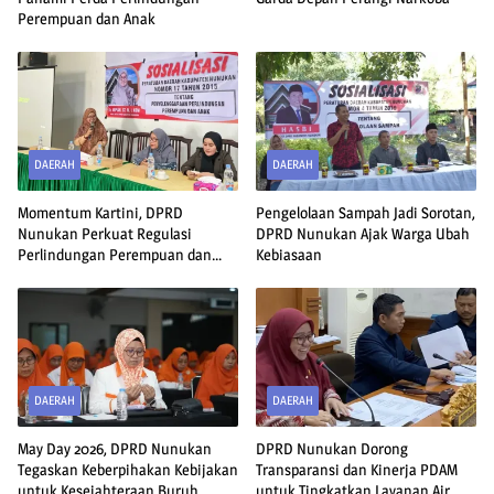
Perempuan dan Anak
DAERAH
DAERAH
Momentum Kartini, DPRD
Pengelolaan Sampah Jadi Sorotan,
Nunukan Perkuat Regulasi
DPRD Nunukan Ajak Warga Ubah
Perlindungan Perempuan dan
Kebiasaan
Anak
DAERAH
DAERAH
May Day 2026, DPRD Nunukan
DPRD Nunukan Dorong
Tegaskan Keberpihakan Kebijakan
Transparansi dan Kinerja PDAM
untuk Kesejahteraan Buruh
untuk Tingkatkan Layanan Air