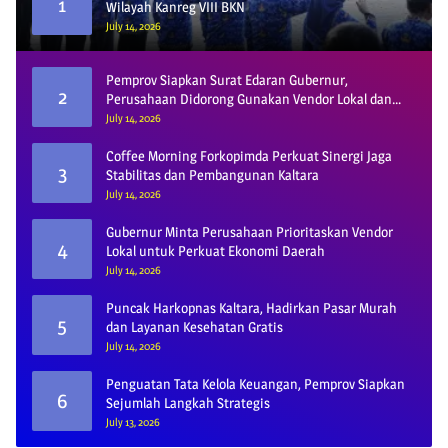
1
Wilayah Kanreg VIII BKN
July 14, 2026
Pemprov Siapkan Surat Edaran Gubernur,
2
Perusahaan Didorong Gunakan Vendor Lokal dan
Pelat KU
July 14, 2026
Coffee Morning Forkopimda Perkuat Sinergi Jaga
3
Stabilitas dan Pembangunan Kaltara
July 14, 2026
Gubernur Minta Perusahaan Prioritaskan Vendor
4
Lokal untuk Perkuat Ekonomi Daerah
July 14, 2026
Puncak Harkopnas Kaltara, Hadirkan Pasar Murah
5
dan Layanan Kesehatan Gratis
July 14, 2026
Penguatan Tata Kelola Keuangan, Pemprov Siapkan
6
Sejumlah Langkah Strategis
July 13, 2026