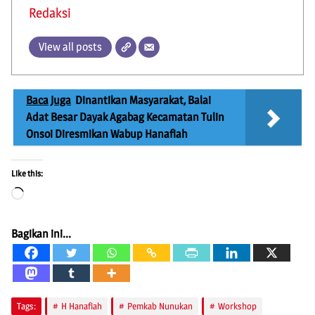
Redaksi
View all posts
Baca Juga
Dinantikan Masyarakat, Balai
Adat Besar Dayak Agabag Kecamatan Tulin
Onsoi Diresmikan Wabup Hanafiah
Like this:
Loading…
Bagikan ini...
Tags:
H Hanafiah
Pemkab Nunukan
Workshop