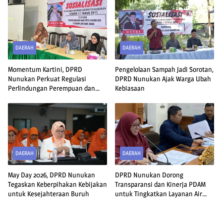
DAERAH
DAERAH
Momentum Kartini, DPRD
Pengelolaan Sampah Jadi Sorotan,
Nunukan Perkuat Regulasi
DPRD Nunukan Ajak Warga Ubah
Perlindungan Perempuan dan
Kebiasaan
Anak
DAERAH
DAERAH
May Day 2026, DPRD Nunukan
DPRD Nunukan Dorong
Tegaskan Keberpihakan Kebijakan
Transparansi dan Kinerja PDAM
untuk Kesejahteraan Buruh
untuk Tingkatkan Layanan Air
Bersih