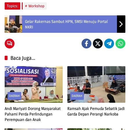
Topics:
Workshop
Gelar Rakernas Sambut HPN, SMSI Menuju Portal
NKRI
Baca Juga...
DAERAH
DAERAH
Andi Mariyati Dorong Masyarakat
Ramsah Ajak Pemuda Sebatik Jadi
Pahami Perda Perlindungan
Garda Depan Perangi Narkoba
Perempuan dan Anak