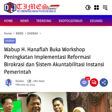
Skip
to
content
HOME
NEWS
TRENDING
EKOPOLSOSBUD
EDUKASI
Home
NEWS
DAERAH
DAERAH
Wabup H. Hanafiah Buka Workshop
Peningkatan Implementasi Reformasi
Birokrasi dan Sistem Akuntabilitasi Instansi
Pemerintah
258
Redaksi
2 Min Read
February 19, 2024