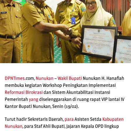
DPNTimes
.com,
Nunukan
–
Wakil Bupati
Nunukan H. Hanafiah
membuka kegiatan Workshop Peningkatan Implementasi
Reformasi Birokrasi
dan Sistem Akuntabilitasi Instansi
Pemerintah
yang
diselenggarakan di ruang rapat VIP lantai IV
Kantor Bupati Nunukan, Senin (19/02).
Turut hadir Sekretaris Daerah,
para
Asisten Setda
Kabupaten
Nunukan
, para Staf Ahli Bupati, jajaran Kepala OPD lingkup