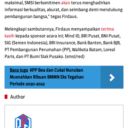
maksimal, SMSI berkomitmen
akan
terus menghadirkan
informasi berkualitas, akurat, dan seimbang demi mendukung
pembangunan bangsa,” tegas Firdaus.
Melengkapi sambutannya, Firdaus menyampaikan
terima
kasih
kepada sponsor acara ini; Mind ID, BRI Pusat, BNI Pusat,
SIG (Semen Indonesia), BRI Insurance, Bank Banten, Bank BJB,
PT Pembangunan Perumahan (PP), Walikota Batam, Loreal
Paris, dan PT Bumi Siak Pusako. (smsi/red)
Baca Juga
KPP Bea dan Cukai Nunukan
Musnahkan Ribuan BMMN Eks Tegahan
Periode 2020-2022
Author