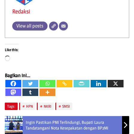
Redaksi
View all posts
Like this:
Loading…
Bagikan ini...
Tags:
HPN
NKRI
SMSI
Ingin Pastikan PMI Terlindungi, Bupati Laura
Tandatangani Nota Kesepakatan dengan BP2MI