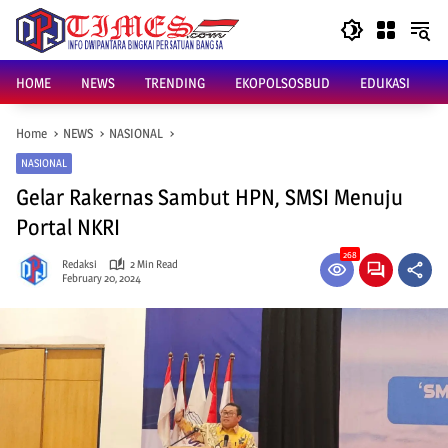
Skip
to
content
HOME
NEWS
TRENDING
EKOPOLSOSBUD
EDUKASI
Home
NEWS
NASIONAL
NASIONAL
Gelar Rakernas Sambut HPN, SMSI Menuju
Portal NKRI
268
Redaksi
2 Min Read
February 20, 2024