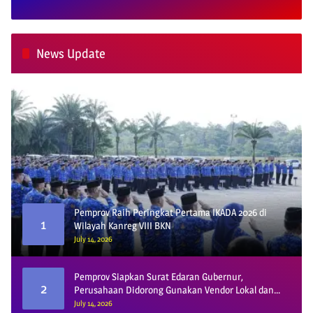
News Update
Pemprov Raih Peringkat Pertama IKADA 2026 di
1
Wilayah Kanreg VIII BKN
July 14, 2026
Pemprov Siapkan Surat Edaran Gubernur,
2
Perusahaan Didorong Gunakan Vendor Lokal dan
Pelat KU
July 14, 2026