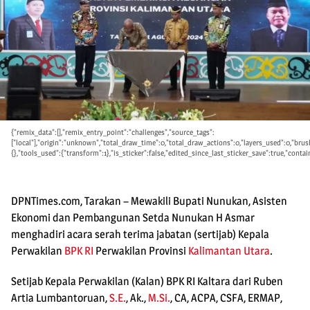
{"remix_data":[],"remix_entry_point":"challenges","source_tags":
["local"],"origin":"unknown","total_draw_time":0,"total_draw_actions":0,"layers_used":0,"bru
{},"tools_used":{"transform":1},"is_sticker":false,"edited_since_last_sticker_save":true,"contai
DPNTimes.com, Tarakan – Mewakili Bupati Nunukan, Asisten
Ekonomi dan Pembangunan Setda Nunukan H Asmar
menghadiri acara serah terima jabatan (sertijab) Kepala
Perwakilan
BPK RI
Perwakilan Provinsi
Kalimantan Utara
.
Setijab Kepala Perwakilan (Kalan) BPK RI Kaltara dari Ruben
Artia Lumbantoruan,
S.E.
, Ak.,
M.Si.
, CA, ACPA, CSFA, ERMAP,