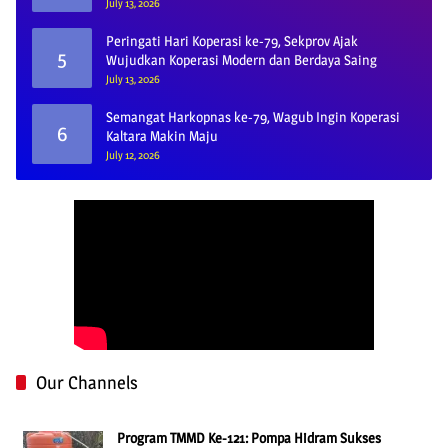
July 13, 2026
Peringati Hari Koperasi ke-79, Sekprov Ajak
5
Wujudkan Koperasi Modern dan Berdaya Saing
July 13, 2026
Semangat Harkopnas ke-79, Wagub Ingin Koperasi
6
Kaltara Makin Maju
July 12, 2026
Our Channels
Program TMMD Ke-121: Pompa Hidram Sukses