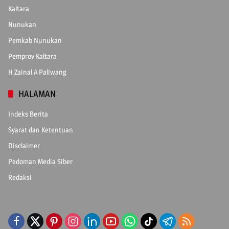
Kaltara
Nunukan
Pemkab Nunukan
Pemprov Kaltara
H Zainal A Paliwang
HALAMAN
Indeks Berita
Syarat dan Ketentuan
Disclaimer
Pedoman Media Siber
Redaksi