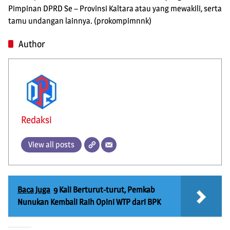
Pimpinan DPRD Se – Provinsi Kaltara atau yang mewakili, serta
tamu undangan lainnya. (prokompimnnk)
Author
Redaksi
View all posts
Baca Juga
9 Kali Berturut-turut, Pemkab
Nunukan Kembali Raih Opini WTP dari BPK