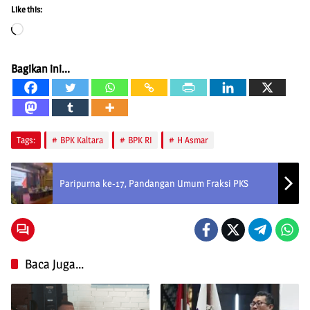
Like this:
Loading…
Bagikan ini...
Tags:
BPK Kaltara
BPK RI
H Asmar
Paripurna ke-17, Pandangan Umum Fraksi PKS
Baca Juga...