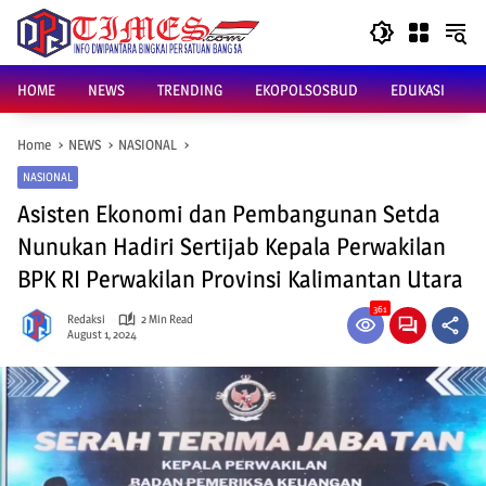
Skip
to
content
HOME
NEWS
TRENDING
EKOPOLSOSBUD
EDUKASI
Home
NEWS
NASIONAL
NASIONAL
Asisten Ekonomi dan Pembangunan Setda
Nunukan Hadiri Sertijab Kepala Perwakilan
BPK RI Perwakilan Provinsi Kalimantan Utara
361
Redaksi
2 Min Read
August 1, 2024