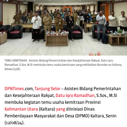
TEMU KEMITRAAN : Asisten Bidang Pemerintahan dan Kesejahteraan Rakyat, Datu Iqro
Ramadhan, S.Sos, M.Si membuka temu usaha kemitraan yang melibatkan Bumdes se-Kaltara,
Selasa (13/8).
DPNTimes
.com,
Tanjung Selor
– Asisten Bidang Pemerintahan
dan Kesejahteraan Rakyat,
Datu Iqro Ramadhan
, S.Sos., M.Si
membuka kegiatan temu usaha kemitraan Provinsi
Kalimantan Utara
(Kaltara)
yang
diinisiasi Dinas
Pemberdayaan Masyarakat dan Desa (DPMD) Kaltara, Senin
(12/08/24).