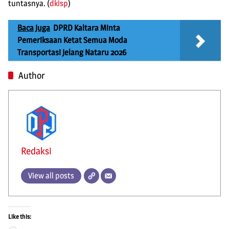
tuntasnya. (
dkisp
)
Baca Juga
DPRD Kaltara Minta
Pemeriksaan Ketat Semua Moda
Transportasi Jelang Nataru 2026
Author
Redaksi
View all posts
Like this: