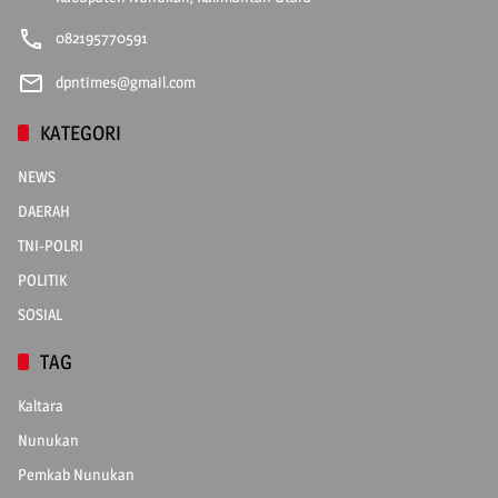
082195770591
dpntimes@gmail.com
KATEGORI
NEWS
DAERAH
TNI-POLRI
POLITIK
SOSIAL
TAG
Kaltara
Nunukan
Pemkab Nunukan