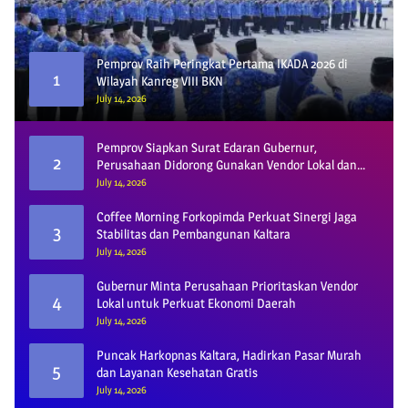
Pemprov Raih Peringkat Pertama IKADA 2026 di
1
Wilayah Kanreg VIII BKN
July 14, 2026
Pemprov Siapkan Surat Edaran Gubernur,
2
Perusahaan Didorong Gunakan Vendor Lokal dan
Pelat KU
July 14, 2026
Coffee Morning Forkopimda Perkuat Sinergi Jaga
3
Stabilitas dan Pembangunan Kaltara
July 14, 2026
Gubernur Minta Perusahaan Prioritaskan Vendor
4
Lokal untuk Perkuat Ekonomi Daerah
July 14, 2026
Puncak Harkopnas Kaltara, Hadirkan Pasar Murah
5
dan Layanan Kesehatan Gratis
July 14, 2026