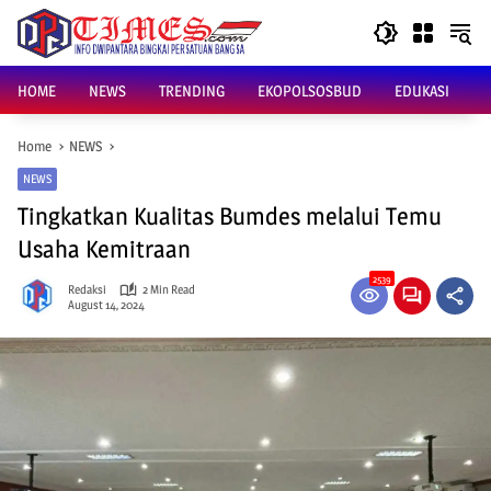
Skip
to
content
HOME
NEWS
TRENDING
EKOPOLSOSBUD
EDUKASI
Home
NEWS
NEWS
Tingkatkan Kualitas Bumdes melalui Temu
Usaha Kemitraan
2539
Redaksi
2 Min Read
August 14, 2024