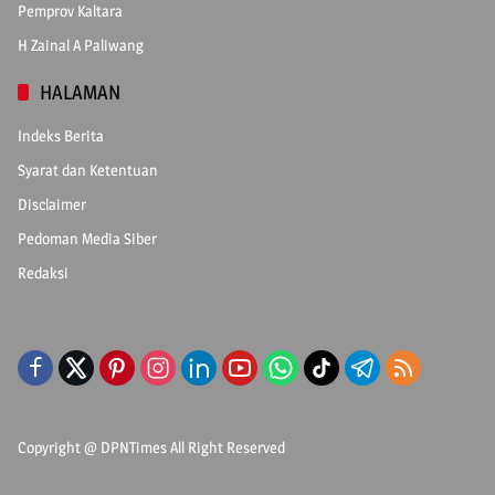
Pemprov Kaltara
H Zainal A Paliwang
HALAMAN
Indeks Berita
Syarat dan Ketentuan
Disclaimer
Pedoman Media Siber
Redaksi
Copyright @
DPNTimes
All Right Reserved