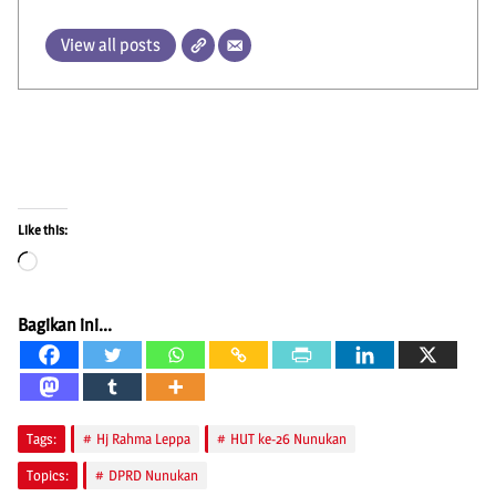
View all posts
Like this:
Loading…
Bagikan ini...
Tags:
Hj Rahma Leppa
HUT ke-26 Nunukan
Topics:
DPRD Nunukan