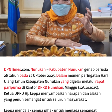
DPNTimes
.com,
Nunukan
–
Kabupaten Nunukan
genap berusia
26 tahun
pada
12 Oktober 2025,
Dalam
momen peringatan Hari
Ulang Tahun Kabupaten Nunukan
yang
digelar melalui
rapat
paripurna
di Kantor
DPRD Nunukan
, Minggu (12/10/2025),
Ketua DPRD Hj. Leppa menyampaikan harapan dan ajakan
yang penuh semangat untuk seluruh masyarakat.
Leppa mengajak semua pihak untuk menjaga semangat