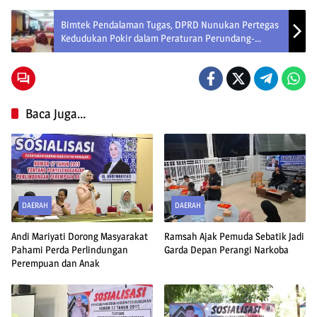
Bimtek Pendalaman Tugas, DPRD Nunukan Pertegas
Kedudukan Pokir dalam Peraturan Perundang-
Undangan
Baca Juga...
DAERAH
DAERAH
Andi Mariyati Dorong Masyarakat
Ramsah Ajak Pemuda Sebatik Jadi
Pahami Perda Perlindungan
Garda Depan Perangi Narkoba
Perempuan dan Anak