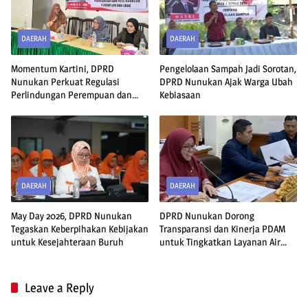
DAERAH
DAERAH
Momentum Kartini, DPRD
Pengelolaan Sampah Jadi Sorotan,
Nunukan Perkuat Regulasi
DPRD Nunukan Ajak Warga Ubah
Perlindungan Perempuan dan
Kebiasaan
Anak
DAERAH
DAERAH
May Day 2026, DPRD Nunukan
DPRD Nunukan Dorong
Tegaskan Keberpihakan Kebijakan
Transparansi dan Kinerja PDAM
untuk Kesejahteraan Buruh
untuk Tingkatkan Layanan Air
Bersih
Leave a Reply