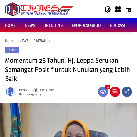
Skip
to
content
HOME
NEWS
TRENDING
EKOPOLSOSBUD
EDUKASI
Home
NEWS
DAERAH
DAERAH
Momentum 26 Tahun, Hj. Leppa Serukan
Semangat Positif untuk Nunukan yang Lebih
Baik
232
Redaksi
2 Min Read
October 15, 2025