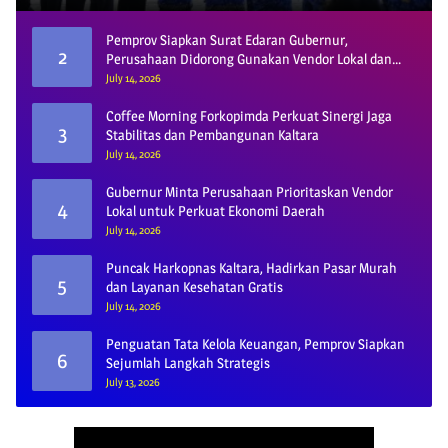
Pemprov Siapkan Surat Edaran Gubernur,
2
Perusahaan Didorong Gunakan Vendor Lokal dan
Pelat KU
July 14, 2026
Coffee Morning Forkopimda Perkuat Sinergi Jaga
3
Stabilitas dan Pembangunan Kaltara
July 14, 2026
Gubernur Minta Perusahaan Prioritaskan Vendor
4
Lokal untuk Perkuat Ekonomi Daerah
July 14, 2026
Puncak Harkopnas Kaltara, Hadirkan Pasar Murah
5
dan Layanan Kesehatan Gratis
July 14, 2026
Penguatan Tata Kelola Keuangan, Pemprov Siapkan
6
Sejumlah Langkah Strategis
July 13, 2026