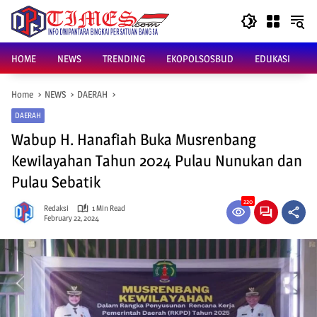
Skip
to
content
HOME
NEWS
TRENDING
EKOPOLSOSBUD
EDUKASI
Home
NEWS
DAERAH
DAERAH
Wabup H. Hanafiah Buka Musrenbang
Kewilayahan Tahun 2024 Pulau Nunukan dan
Pulau Sebatik
220
Redaksi
1 Min Read
February 22, 2024