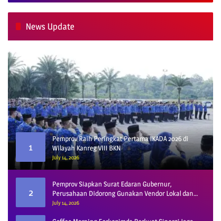
News Update
Pemprov Raih Peringkat Pertama IKADA 2026 di
1
Wilayah Kanreg VIII BKN
July 14, 2026
Pemprov Siapkan Surat Edaran Gubernur,
2
Perusahaan Didorong Gunakan Vendor Lokal dan
Pelat KU
July 14, 2026