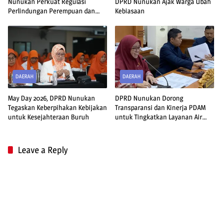
Nunukan Perkuat Regulasi
DPRD Nunukan Ajak Warga Ubah
Perlindungan Perempuan dan
Kebiasaan
Anak
DAERAH
DAERAH
May Day 2026, DPRD Nunukan
DPRD Nunukan Dorong
Tegaskan Keberpihakan Kebijakan
Transparansi dan Kinerja PDAM
untuk Kesejahteraan Buruh
untuk Tingkatkan Layanan Air
Bersih
Leave a Reply