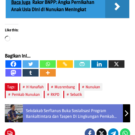
Baca Juga
Rakor BNPP: Angka Pernikahan
Anak Usia Dini di Nunukan Meningkat
Like this:
Loading…
Bagikan ini...
Tags:
H Hanafiah
Musrenbang
Nunukan
Pemkab Nunukan
RKPD
Sebatik
Sekdakab Serfianus Buka Sosialisasi Program
Bankaltimtara dan Taspen Di Lingkungan Pemkab
Nunukan