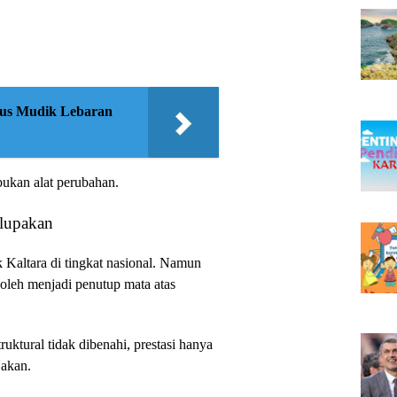
rus Mudik Lebaran
 bukan alat perubahan.
rlupakan
k Kaltara di tingkat nasional. Namun
boleh menjadi penutup mata atas
uktural tidak dibenahi, prestasi hanya
jakan.