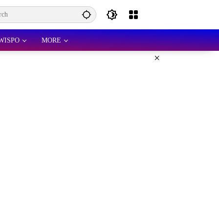
WISPO
MORE
×