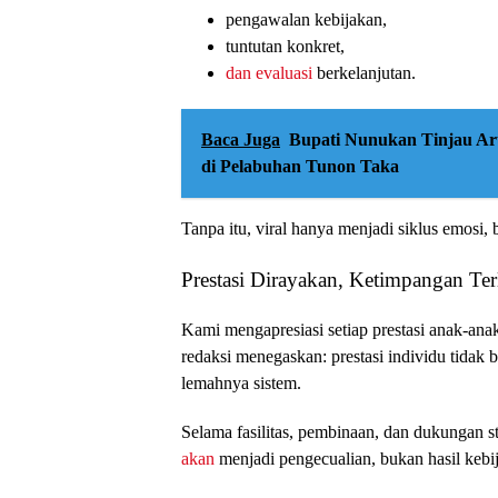
pengawalan kebijakan,
tuntutan konkret,
dan evaluasi
berkelanjutan.
Baca Juga
Bupati Nunukan Tinjau A
di Pelabuhan Tunon Taka
Tanpa itu, viral hanya menjadi siklus emosi,
Prestasi Dirayakan, Ketimpangan Te
Kami mengapresiasi setiap prestasi anak-ana
redaksi menegaskan: prestasi individu tidak 
lemahnya sistem.
Selama fasilitas, pembinaan, dan dukungan str
akan
menjadi pengecualian, bukan hasil kebi