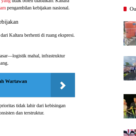
n
yang
tidak boleh diabaikan: Kaltara
lam
pengambilan kebijakan nasional.
Ou
ebijakan
ari Kaltara berhenti di ruang ekspresi.
asar—logistik mahal, infrastruktur
lang.
ah Wartawan
rioritas tidak lahir dari kebisingan
nsisten dan terstruktur.