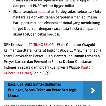
transaksi ekonomi diperkirakan mencapai Rp5 triliun
dan potensi PNBP sekitar Rp500 miliar.
Jika diterapkan
pada
lahan terdegradasi seluas 12,7 juta
hektare, sektor kehutanan berpotensi menjadi mesin
baru pertumbuhan ekonomi nasional yang mendukung
target 8 persen, dengan syarat tata kelola transparan,
akuntabel, dan bebas korupsi.
DPNTimes.com,
TANJUNG SELOR
– Wakil Gubernur (Wagub)
Kalimantan Utara (Kaltara) Ingkong Ala, S.E., M.Si., menghadiri
acara Penyerahan Persetujuan Menteri Kehutanan terhadap
Proyek Karbon dan Peresmian Sentra Karbon Kehutanan
Indonesia secara daring dari Ruang Kerja Wagub,
Kantor
Gubernur Kaltara
, Senin (6/7).
Baca Juga
Buka Bimtek Satlinmas
Bulungan, Sanusi Tekankan Peran Strategis
Linmas