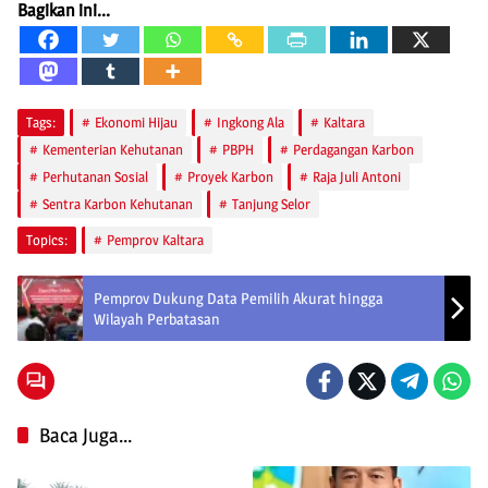
Bagikan ini...
Tags:
Ekonomi Hijau
Ingkong Ala
Kaltara
Kementerian Kehutanan
PBPH
Perdagangan Karbon
Perhutanan Sosial
Proyek Karbon
Raja Juli Antoni
Sentra Karbon Kehutanan
Tanjung Selor
Topics:
Pemprov Kaltara
Pemprov Dukung Data Pemilih Akurat hingga
Wilayah Perbatasan
Baca Juga...