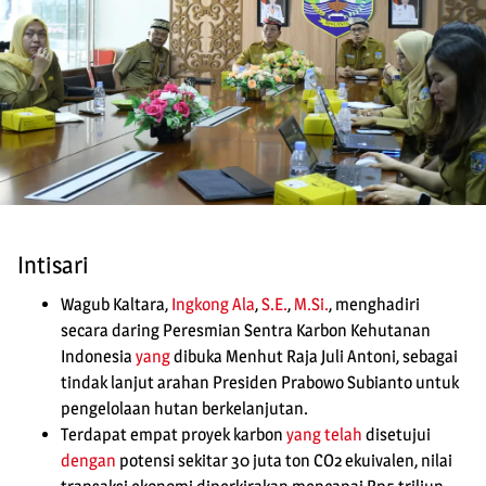
Intisari
Wagub Kaltara,
Ingkong Ala
,
S.E.
,
M.Si.
, menghadiri
secara daring Peresmian Sentra Karbon Kehutanan
Indonesia
yang
dibuka Menhut Raja Juli Antoni, sebagai
tindak lanjut arahan Presiden Prabowo Subianto untuk
pengelolaan hutan berkelanjutan.
Terdapat empat proyek karbon
yang telah
disetujui
dengan
potensi sekitar 30 juta ton CO2 ekuivalen, nilai