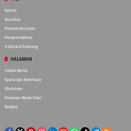
Kaltara
Nunukan
Pemkab Nunukan
Pemprov Kaltara
H Zainal A Paliwang
HALAMAN
Indeks Berita
Syarat dan Ketentuan
Disclaimer
Pedoman Media Siber
Redaksi