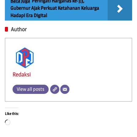
Baca Juga
Peringati Harganas ke-33,
Gubernur Ajak Perkuat Ketahanan Keluarga
Hadapi Era Digital
Author
Redaksi
View all posts
Like this:
Loading…