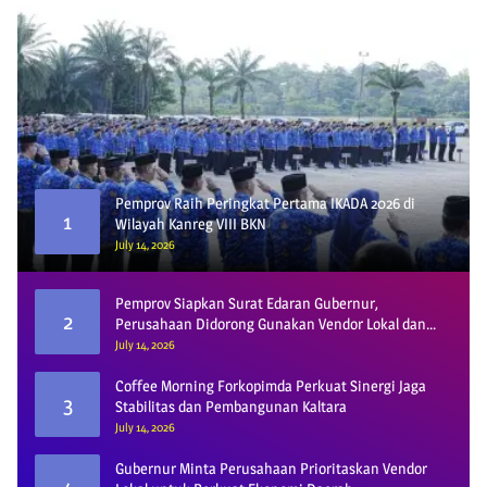
Pemprov Raih Peringkat Pertama IKADA 2026 di
1
Wilayah Kanreg VIII BKN
July 14, 2026
Pemprov Siapkan Surat Edaran Gubernur,
2
Perusahaan Didorong Gunakan Vendor Lokal dan
Pelat KU
July 14, 2026
Coffee Morning Forkopimda Perkuat Sinergi Jaga
3
Stabilitas dan Pembangunan Kaltara
July 14, 2026
Gubernur Minta Perusahaan Prioritaskan Vendor