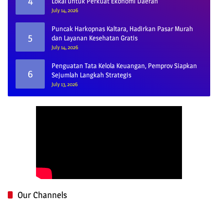
4
Lokal untuk Perkuat Ekonomi Daerah
July 14, 2026
Puncak Harkopnas Kaltara, Hadirkan Pasar Murah
5
dan Layanan Kesehatan Gratis
July 14, 2026
Penguatan Tata Kelola Keuangan, Pemprov Siapkan
6
Sejumlah Langkah Strategis
July 13, 2026
Our Channels