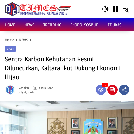
Skip
to
content
HOME
NEWS
TRENDING
EKOPOLSOSBUD
EDUKASI
Home
NEWS
NEWS
Sentra Karbon Kehutanan Resmi
Diluncurkan, Kaltara Ikut Dukung Ekonomi
Hijau
271
Redaksi
2 Min Read
July 6, 2026