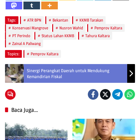
Tags:
ATR BPN
Bekantan
KKMB Tarakan
Konservasi Mangrove
Nusron Wahid
Pemprov Kaltara
PT Perindo
Status Lahan KKMB
Tahura Kaltara
Zainal A Paliwang
Topics:
Pemprov Kaltara
Sinergi Perangkat Daerah untuk Mendukung
Kemandirian Fiskal
Baca Juga...