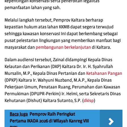
kepentingan konservasi serta penerbitan legalitas
pemanfaatan lahan yang sah.
Melalui langkah tersebut, Pemprov Kaltara berharap
kepastian hukum atas lahan KKMB dapat segera terwujud
sehingga kawasan konservasi ini dapat berkembang sebagai
pusat pelestarian lingkungan yang memberikan manfaat bagi
masyarakat dan
pembangunan berkelanjutan
di Kaltara.
Dalam audiensi tersebut, Zainal didampingi Kepala Dinas
Kelautan dan Perikanan (DKP) Kaltara Dr. Ir. H. Syahrullah
Mursalin, M.P., Kepala Dinas Pertanian dan
Ketahanan Pangan
(DPKP) Kaltara Ir. Wahyuni Nuzband, M.A.P., Kepala Dinas
Pekerjaan Umum, Penataan Ruang, Perumahan dan Kawasan
Permukiman (DPUPR-Perkim) Ir. Helmi, serta Sekretaris Dinas
Kehutanan (Dishut) Kaltara Sutanto, S.P. (
dkisp
)
Baca Juga
Pemprov Raih Peringkat
Pertama IKADA 2026 di Wilayah Kanreg VIII