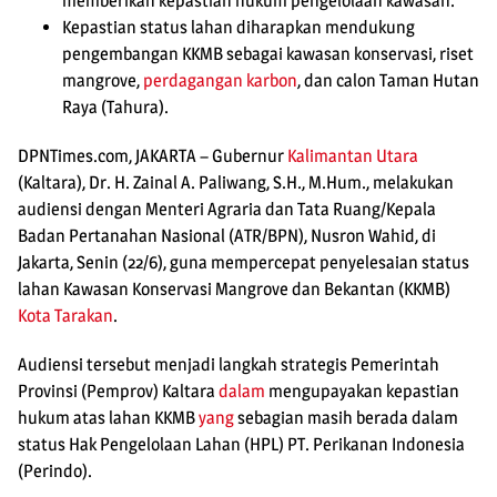
memberikan kepastian hukum pengelolaan kawasan.
Kepastian status lahan diharapkan mendukung
pengembangan KKMB sebagai kawasan konservasi, riset
mangrove,
perdagangan karbon
, dan calon Taman Hutan
Raya (Tahura).
DPNTimes.com, JAKARTA
– Gubernur
Kalimantan Utara
(Kaltara), Dr. H. Zainal A. Paliwang, S.H., M.Hum., melakukan
audiensi dengan Menteri Agraria dan Tata Ruang/Kepala
Badan Pertanahan Nasional (ATR/BPN), Nusron Wahid, di
Jakarta, Senin (22/6), guna mempercepat penyelesaian status
lahan Kawasan Konservasi Mangrove dan Bekantan (KKMB)
Kota Tarakan
.
Audiensi tersebut menjadi langkah strategis Pemerintah
Provinsi (Pemprov) Kaltara
dalam
mengupayakan kepastian
hukum atas lahan KKMB
yang
sebagian masih berada dalam
status Hak Pengelolaan Lahan (HPL) PT. Perikanan Indonesia
(Perindo).