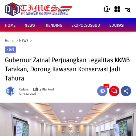
Skip
to
content
HOME
NEWS
TRENDING
EKOPOLSOSBUD
EDUKASI
Home
NEWS
NEWS
Gubernur Zainal Perjuangkan Legalitas KKMB
Tarakan, Dorong Kawasan Konservasi Jadi
Tahura
228
Redaksi
3 Min Read
June 22, 2026