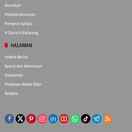
Nunukan
Pemkab Nunukan
Pemprov Kaltara
H Zainal A Paliwang
HALAMAN
Indeks Berita
Syarat dan Ketentuan
Disclaimer
Pedoman Media Siber
Redaksi