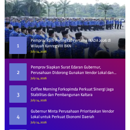
Pemprov Raih Peringkat Pertama IKADA 2026 di
1
Wilayah Kanreg VIII BKN
July 14, 2026
Pemprov Siapkan Surat Edaran Gubernur,
2
Perusahaan Didorong Gunakan Vendor Lokal dan
Pelat KU
July 14, 2026
Coffee Morning Forkopimda Perkuat Sinergi Jaga
3
Stabilitas dan Pembangunan Kaltara
July 14, 2026
Gubernur Minta Perusahaan Prioritaskan Vendor
4
Lokal untuk Perkuat Ekonomi Daerah
July 14, 2026