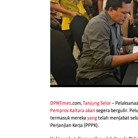
DPNTimes
.com,
Tanjung Selor
– Pelaksanaa
Pemprov Kaltara
akan
segera bergulir. Pe
termasuk mereka
yang
telah menjabat se
Perjanjian Kerja (PPPK).