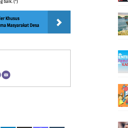
g baik. (*)
der Khusus
ama Masyarakat Desa