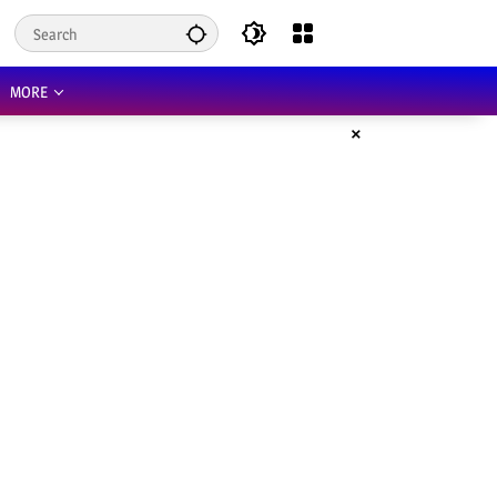
MORE
×