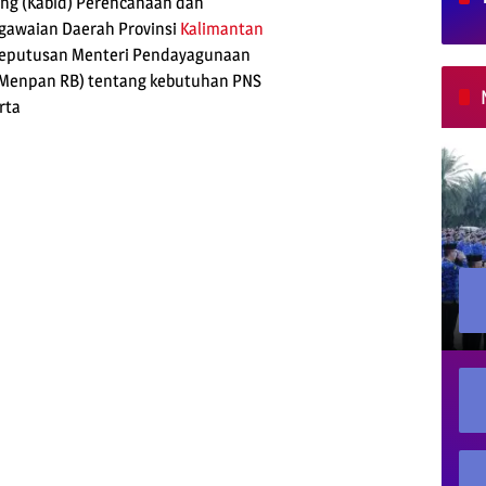
ang (Kabid) Perencanaan dan
awaian Daerah Provinsi
Kalimantan
 Keputusan Menteri Pendayagunaan
Menpan RB) tentang kebutuhan PNS
rta