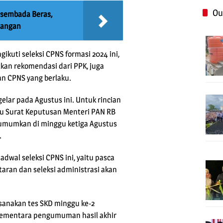
Ou
sembada Beras,
Pangan
kuti seleksi CPNS formasi 2024 ini,
tkan rekomendasi dari PPK, juga
an CPNS yang berlaku.
elar pada Agustus ini. Untuk rincian
lu Surat Keputusan Menteri PAN RB
 umumkan di minggu ketiga Agustus
.
adwal seleksi CPNS ini, yaitu pasca
ran dan seleksi administrasi akan
ksanakan tes SKD minggu ke-2
 Sementara pengumuman hasil akhir