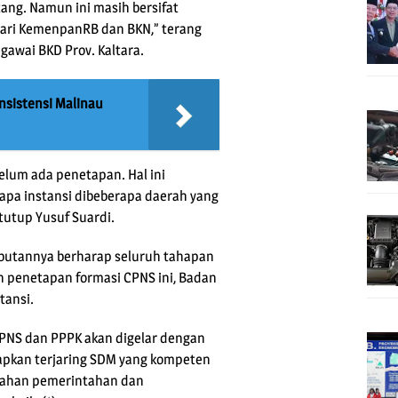
ang. Namun ini masih bersifat
 dari KemenpanRB dan BKN,” terang
awai BKD Prov. Kaltara.
nsistensi Malinau
elum ada penetapan. Hal ini
apa instansi dibeberapa daerah yang
utup Yusuf Suardi.
butannya berharap seluruh tahapan
an penetapan formasi CPNS ini, Badan
tansi.
 CPNS dan PPPK akan digelar dengan
arapkan terjaring SDM yang kompeten
rahan pemerintahan dan