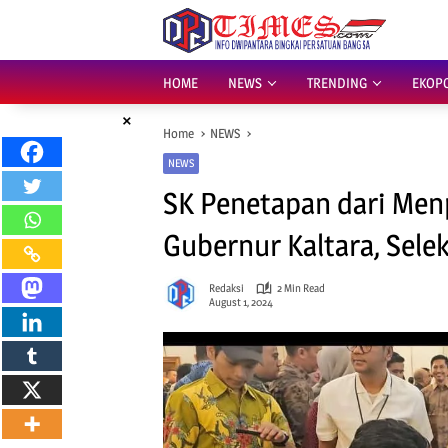
Skip
to
content
HOME
NEWS
TRENDING
EKOP
×
Home
NEWS
NEWS
SK Penetapan dari Men
Gubernur Kaltara, Sele
Redaksi
2 Min Read
August 1, 2024