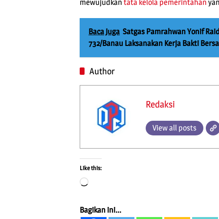
mewujudkan
tata kelola pemerintahan
yan
Baca Juga
Satgas Pamrahwan Yonif Rai
732/Banau Laksanakan Kerja Bakti Bers
Author
Redaksi
View all posts
Like this:
Loading…
Bagikan ini...