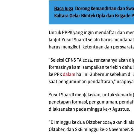
Baca Juga
Dorong Kemandirian dan Swa
Kaltara Gelar Bimtek Opla dan Brigade 
Untuk PPPK yang ingin mendaftar dan mengi
lanjut Yusuf Suardi selain harus mendapa
harus mengikuti ketentuan dan persyarat
“Seleksi CPNS TA 2024, rencananya akan dig
formasinya kami sampaikan terlebih dahu
ke PPK
dalam
hal ini Gubernur sebelum di
saat pengumuman pendaftaran,” ucapnya
Yusuf Suardi menjelaskan, untuk skenario j
penetapan formasi, pengumuman, pendafta
dilaksanakan pada minggu ke-3 Agustus.
“Di minggu ke dua Oktober 2024 akan dila
Oktober, dan SKB minggu ke-2 November.