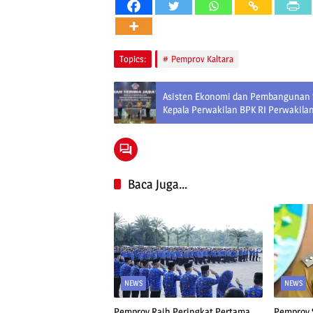
Topics:
Pemprov Kaltara
Asisten Ekonomi dan Pembangunan S
Kepala Perwakilan BPK RI Perwakilan
Baca Juga...
NEWS
NEWS
Pemprov Raih Peringkat Pertama
Pemprov 