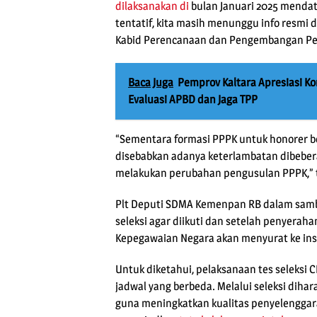
dilaksanakan di
bulan Januari 2025 mendat
tentatif, kita masih menunggu info resmi
Kabid Perencanaan dan Pengembangan Peg
Baca Juga
Pemprov Kaltara Apresiasi Ko
Evaluasi APBD dan Jaga TPP
“Sementara formasi PPPK untuk honorer b
disebabkan adanya keterlambatan dibeber
melakukan perubahan pengusulan PPPK,” t
Plt Deputi SDMA Kemenpan RB dalam sam
seleksi agar diikuti dan setelah penyerah
Kepegawaian Negara akan menyurat ke ins
Untuk diketahui, pelaksanaan tes seleksi
jadwal yang berbeda. Melalui seleksi dih
guna meningkatkan kualitas penyelengga