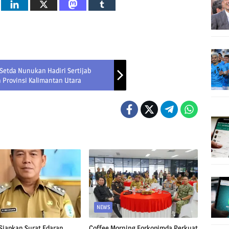
etda Nunukan Hadiri Sertijab
 Provinsi Kalimantan Utara
NEWS
Siapkan Surat Edaran
Coffee Morning Forkopimda Perkuat