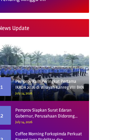
News Update
Pemprov Raih Peringkat Pertama
1
IKADA 2026 di Wilayah Kanreg VIII BKN
July 14, 2026
Pemprov Siapkan Surat Edaran
2
Gubernur, Perusahaan Didorong
Gunakan Vendor Lokal dan Pelat KU
July 14, 2026
Coffee Morning Forkopimda Perkuat
3
Sinergi Jaga Stabilitas dan