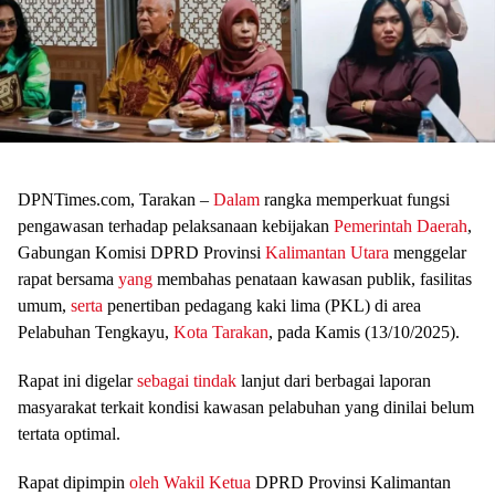
DPNTimes.com, Tarakan –
Dalam
rangka memperkuat fungsi
pengawasan terhadap pelaksanaan kebijakan
Pemerintah Daerah
,
Gabungan Komisi DPRD Provinsi
Kalimantan Utara
menggelar
rapat bersama
yang
membahas penataan kawasan publik, fasilitas
umum,
serta
penertiban pedagang kaki lima (PKL) di area
Pelabuhan Tengkayu,
Kota Tarakan
, pada Kamis (13/10/2025).
Rapat ini digelar
sebagai tindak
lanjut dari berbagai laporan
masyarakat terkait kondisi kawasan pelabuhan yang dinilai belum
tertata optimal.
Rapat dipimpin
oleh Wakil Ketua
DPRD Provinsi Kalimantan