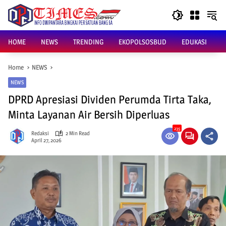
Skip
to
content
HOME
NEWS
TRENDING
EKOPOLSOSBUD
EDUKASI
Home
NEWS
NEWS
DPRD Apresiasi Dividen Perumda Tirta Taka,
Minta Layanan Air Bersih Diperluas
235
Redaksi
2 Min Read
April 27, 2026