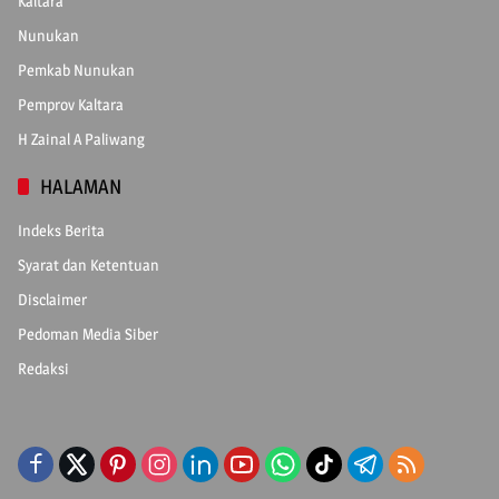
Kaltara
Nunukan
Pemkab Nunukan
Pemprov Kaltara
H Zainal A Paliwang
HALAMAN
Indeks Berita
Syarat dan Ketentuan
Disclaimer
Pedoman Media Siber
Redaksi