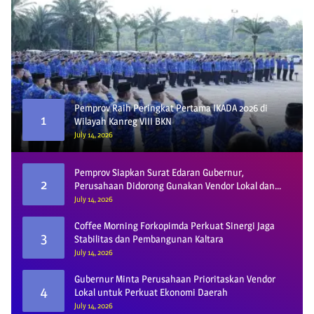
Pemprov Raih Peringkat Pertama IKADA 2026 di
1
Wilayah Kanreg VIII BKN
July 14, 2026
Pemprov Siapkan Surat Edaran Gubernur,
2
Perusahaan Didorong Gunakan Vendor Lokal dan
Pelat KU
July 14, 2026
Coffee Morning Forkopimda Perkuat Sinergi Jaga
3
Stabilitas dan Pembangunan Kaltara
July 14, 2026
Gubernur Minta Perusahaan Prioritaskan Vendor
4
Lokal untuk Perkuat Ekonomi Daerah
July 14, 2026