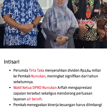
Intisari
Perumda
Tirta Taka
menyerahkan dividen Rp2,64 miliar
ke Pemkab
Nunukan
, meningkat signifikan dari tahun
sebelumnya.
Wakil Ketua
DPRD Nunukan
Arfiah mengapresiasi
capaian tersebut sekaligus mendorong perluasan
layanan
air bersih
.
Pemkab menegaskan kinerja keuangan harus diimbangi