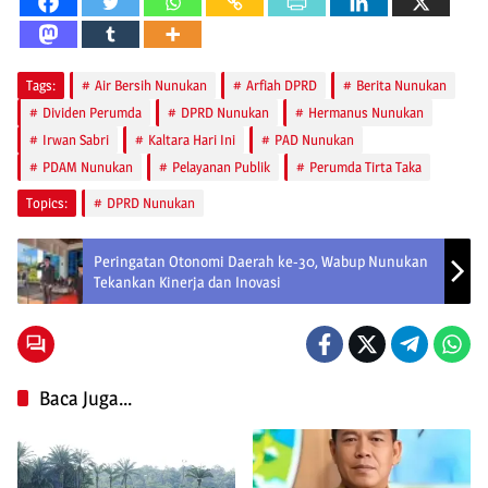
Tags:
Air Bersih Nunukan
Arfiah DPRD
Berita Nunukan
Dividen Perumda
DPRD Nunukan
Hermanus Nunukan
Irwan Sabri
Kaltara Hari Ini
PAD Nunukan
PDAM Nunukan
Pelayanan Publik
Perumda Tirta Taka
Topics:
DPRD Nunukan
Peringatan Otonomi Daerah ke-30, Wabup Nunukan
Tekankan Kinerja dan Inovasi
Baca Juga...