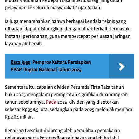
Mudah-mudahan ke depan bisa diperluas lagi jangkauan
pelayanan ke seluruh masyarakat,” ujar Arfiah.
Ia juga menambahkan bahwa berbagai kendala teknis yang
dihadapi dapat disinergikan dengan pihak terkait, termasuk
instansi pertanahan, guna mempercepat perluasan jaringan
layanan air bersih.
Baca Juga
Pemprov Kaltara Persiapkan
PPAP Tingkat Nasional Tahun 2024
Sementara itu, capaian dividen Perumda Tirta Taka tahun
buku 2025 mengalami peningkatan signifikan dibandingkan
tahun sebelumnya.
Pada
2024, dividen yang disetorkan
sebesar Rp958,5 juta, sedangkan pada 2025 melonjak menjadi
Rp2,64 miliar.
Kenaikan tersebut didorong oleh pemulihan pemakaian
pelanggan serta ketersediaan air baku yang lebih stabil