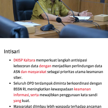
Intisari
DKISP Kaltara
memperkuat langkah antisipasi
kebocoran data
dengan
menjadikan perlindungan data
ASN
dan masyarakat
sebagai prioritas utama keamanan
siber.
Seluruh OPD terdampak diminta berkoordinasi dengan
BSSN RI, meningkatkan kewaspadaan
keamanan
informasi
,
serta
mewajibkan penggunaan kata sandi
yang
kuat.
Masyarakat diimbau lebih waspada terhadap ancaman