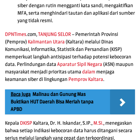
siber dengan rutin mengganti kata sandi, mengaktifkan
MFA, serta menghindari tautan dan aplikasi dari sumber
yang tidak resmi.
DPNTimes
.com,
TANJUNG SELOR
– Pemerintah Provinsi
(Pemprov)
Kalimantan Utara
(Kaltara) melalui Dinas
Komunikasi, Informatika, Statistik dan Persandian (KISP)
memperkuat langkah antisipasi terhadap potensi kebocoran
data. Perlindungan data
Aparatur Sipil Negara
(ASN) maupun
masyarakat menjadi prioritas utama
dalam
menjaga
keamanan siber di lingkungan
Pemprov Kaltara
.
Baca Juga
Malinau dan Gunung Mas
Buktikan HUT Daerah Bisa Meriah tanpa
APBD
Kepala
DKISP
Kaltara, Dr. H. Iskandar, S.IP.,
M.Si.
, menegaskan
bahwa setiap indikasi kebocoran data harus ditangani secara
serius melalui langkah yang cepat dan terkoordinasi.