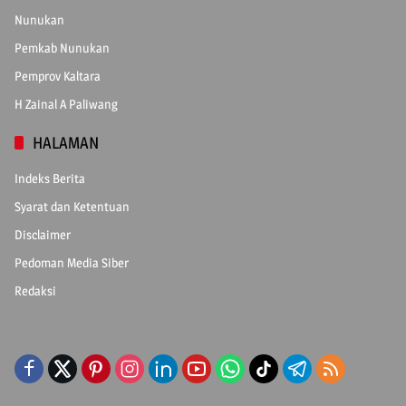
Nunukan
Pemkab Nunukan
Pemprov Kaltara
H Zainal A Paliwang
HALAMAN
Indeks Berita
Syarat dan Ketentuan
Disclaimer
Pedoman Media Siber
Redaksi