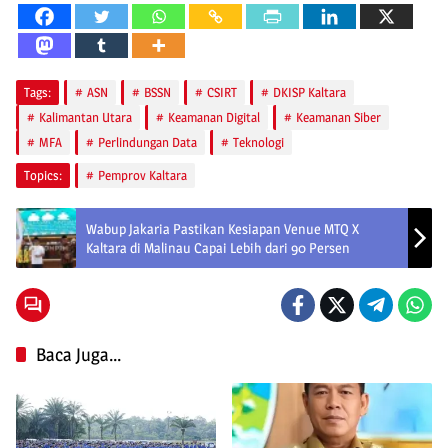
Tags:
ASN
BSSN
CSIRT
DKISP Kaltara
Kalimantan Utara
Keamanan Digital
Keamanan Siber
MFA
Perlindungan Data
Teknologi
Topics:
Pemprov Kaltara
Wabup Jakaria Pastikan Kesiapan Venue MTQ X
Kaltara di Malinau Capai Lebih dari 90 Persen
Baca Juga...