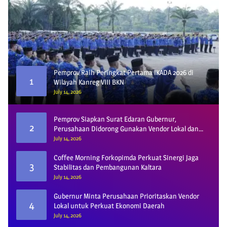
Pemprov Raih Peringkat Pertama IKADA 2026 di
1
Wilayah Kanreg VIII BKN
July 14, 2026
Pemprov Siapkan Surat Edaran Gubernur,
2
Perusahaan Didorong Gunakan Vendor Lokal dan
Pelat KU
July 14, 2026
Coffee Morning Forkopimda Perkuat Sinergi Jaga
3
Stabilitas dan Pembangunan Kaltara
July 14, 2026
Gubernur Minta Perusahaan Prioritaskan Vendor
4
Lokal untuk Perkuat Ekonomi Daerah
July 14, 2026