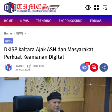
Skip
to
content
HOME
NEWS
TRENDING
EKOPOLSOSBUD
EDUKASI
Home
NEWS
NEWS
DKISP Kaltara Ajak ASN dan Masyarakat
Perkuat Keamanan Digital
207
Redaksi
2 Min Read
June 27, 2026