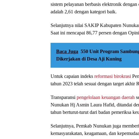
sistem pelayanan berbasis elektronik dengan
adalah 2,61 dengan kategori baik.
Selanjutnya nilai SAKIP Kabupaten Nunukan
Saat ini mencapai 86,77 persen dengan Opini
Baca Juga
550 Unit Program Sambun
Dikerjakan di Desa Aji Kuning
Untuk capaian indeks
reformasi birokrasi
Pem
tahun 2023 telah sesuai dengan target akhir
Transparansi
pengelolaan keuangan daerah
s
Nunukan Hj Asmin Laura Hafid, ditandai d
tahun berturut-turut dari badan pemeriksa ke
Selanjutnya, Pemkab Nunukan juga memberik
kemasyarakatan, keagamaan, dan kepemudaa