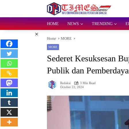
Skip
to
content
HOME
NEWS
TRENDING
E
×
Home
MORE
MORE
Sederet Kesuksesan Bup
Publik dan Pemberdaya
Redaksi
3 Min Read
October 22, 2024