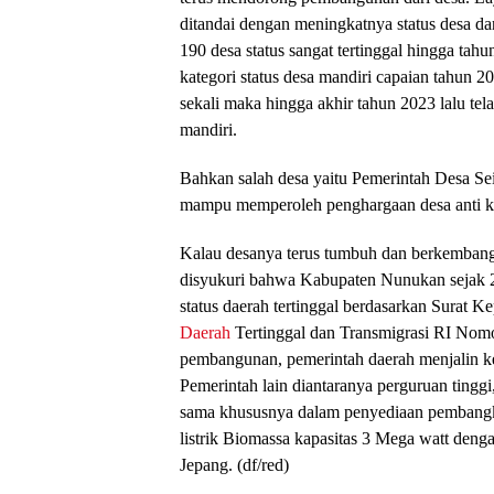
ditandai dengan meningkatnya status desa da
190 desa status sangat tertinggal hingga tah
kategori status desa mandiri capaian tahun 2
sekali maka hingga akhir tahun 2023 lalu tel
mandiri.
Bahkan salah desa yaitu Pemerintah Desa S
mampu memperoleh penghargaan desa anti k
Kalau desanya terus tumbuh dan berkembang
disyukuri bahwa Kabupaten Nunukan sejak 201
status daerah tertinggal berdasarkan Surat 
Daerah
Tertinggal dan Transmigrasi RI Nomo
pembangunan, pemerintah daerah menjalin ke
Pemerintah lain diantaranya perguruan tingg
sama khususnya dalam penyediaan pembangki
listrik Biomassa kapasitas 3 Mega watt den
Jepang. (df/red)