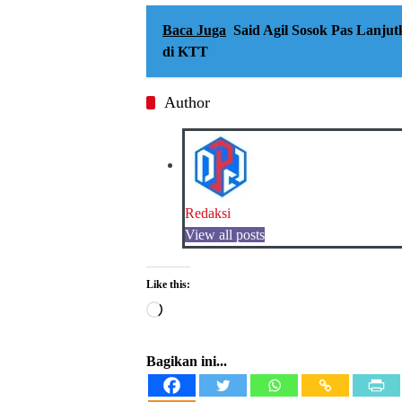
Baca Juga
Said Agil Sosok Pas Lanj
di KTT
Author
Redaksi
View all posts
Like this:
Loading…
Bagikan ini...