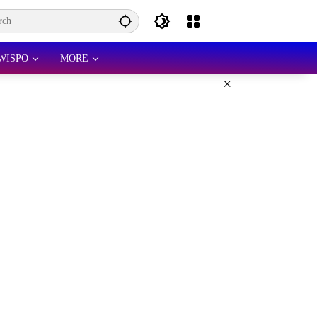
WISPO
MORE
×