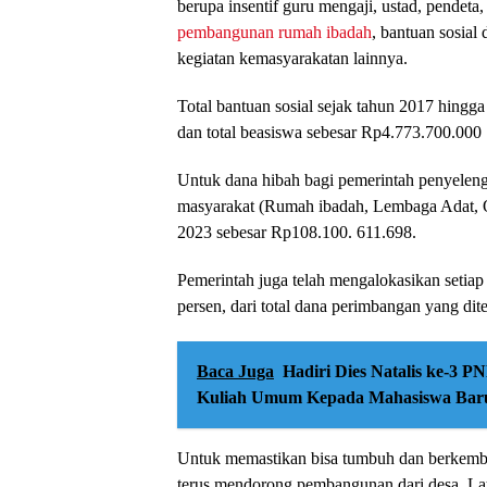
berupa insentif guru mengaji, ustad, pendeta
pembangunan rumah ibadah
, bantuan sosial
kegiatan kemasyarakatan lainnya.
Total bantuan sosial sejak tahun 2017 hingg
dan total beasiswa sebesar Rp4.773.700.000 
Untuk dana hibah bagi pemerintah penyelengg
masyarakat (Rumah ibadah, Lembaga Adat, O
2023 sebesar Rp108.100. 611.698.
Pemerintah juga telah mengalokasikan setia
persen, dari total dana perimbangan yang d
Baca Juga
Hadiri Dies Natalis ke-3 
Kuliah Umum Kepada Mahasiswa Bar
Untuk memastikan bisa tumbuh dan berkem
terus mendorong pembangunan dari desa. La