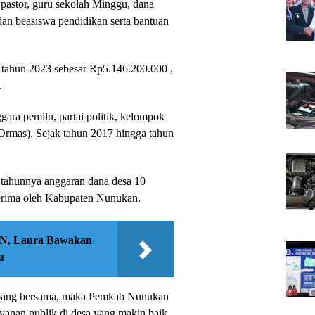
, pastor, guru sekolah Minggu, dana
 dan beasiswa pendidikan serta bantuan
a tahun 2023 sebesar Rp5.146.200.000 ,
.
ara pemilu, partai politik, kelompok
rmas). Sejak tahun 2017 hingga tahun
p tahunnya anggaran dana desa 10
iterima oleh Kabupaten Nunukan.
PNN, Laura Bawakan
u
bang bersama, maka Pemkab Nunukan
yanan publik di desa yang makin baik