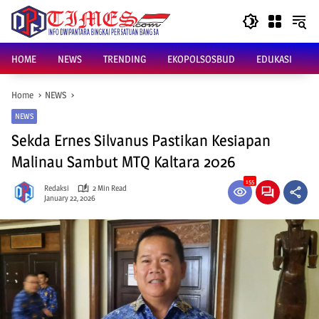
Skip
to
content
HOME
NEWS
TRENDING
EKOPOLSOSBUD
EDUKASI
Home
NEWS
NEWS
Sekda Ernes Silvanus Pastikan Kesiapan
Malinau Sambut MTQ Kaltara 2026
155
Redaksi
2 Min Read
January 22, 2026