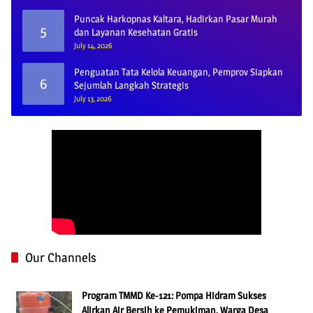
Puncak Harkopnas Kaltara, Hadirkan Pasar Murah
5
dan Layanan Kesehatan Gratis
July 14, 2026
Penguatan Tata Kelola Keuangan, Pemprov Siapkan
6
Sejumlah Langkah Strategis
July 13, 2026
Our Channels
Program TMMD Ke-121: Pompa Hidram Sukses
Alirkan Air Bersih ke Pemukiman, Warga Desa