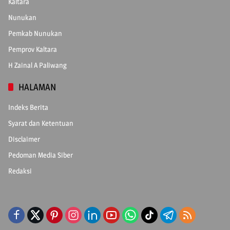
Kaltara
Nunukan
Pemkab Nunukan
Pemprov Kaltara
H Zainal A Paliwang
HALAMAN
Indeks Berita
Syarat dan Ketentuan
Disclaimer
Pedoman Media Siber
Redaksi