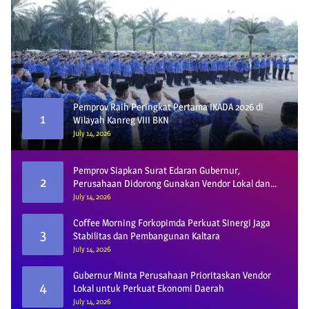
Pemprov Raih Peringkat Pertama IKADA 2026 di
1
Wilayah Kanreg VIII BKN
July 14, 2026
Pemprov Siapkan Surat Edaran Gubernur,
2
Perusahaan Didorong Gunakan Vendor Lokal dan
Pelat KU
July 14, 2026
Coffee Morning Forkopimda Perkuat Sinergi Jaga
3
Stabilitas dan Pembangunan Kaltara
July 14, 2026
Gubernur Minta Perusahaan Prioritaskan Vendor
4
Lokal untuk Perkuat Ekonomi Daerah
July 14, 2026