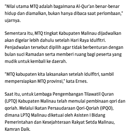
“Nilai utama MTQ adalah bagaimana Al-Qur’an benar-benar
hidup dan diamalkan, bukan hanya dibaca saat perlombaan,”
ujarnya.
Sementara itu, MTQ tingkat Kabupaten Malinau dijadwalkan
akan digelar lebih dahulu setelah Hari Raya Idulfitri.
Penjadwalan tersebut dipilih agar tidak berbenturan dengan
bulan suci Ramadan serta memberi ruang bagi peserta yang
mudik untuk kembali ke daerah.
“MTQ kabupaten kita laksanakan setelah Idulfitri, sambil
mempersiapkan MTQ provinsi,” kata Ernes.
Saat itu, untuk Lembaga Pengembangan Tilawatil Quran
(LPTQ) Kabupaten Malinau telah memulai pembinaan qori dan
qoriah. Melalui Ikatan Persaudaraan Qori-Qoriah (IPQO),
dimana LPTQ Malinau diketuai oleh Asisten I Bidang
Pemerintahan dan Kesejahteraan Rakyat Setda Malinau,
Kamran Daik.