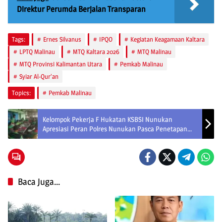
Direktur Perumda Berjalan Transparan
Tags:
Ernes Silvanus
IPQO
Kegiatan Keagamaan Kaltara
LPTQ Malinau
MTQ Kaltara 2026
MTQ Malinau
MTQ Provinsi Kalimantan Utara
Pemkab Malinau
Syiar Al-Qur’an
Topics:
Pemkab Malinau
Kelompok Pekerja F Hukatan KSBSI Nunukan
Apresiasi Peran Polres Nunukan Pasca Penetapan
UMK 2026
Baca Juga...