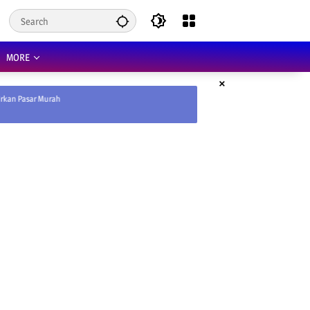
MORE
×