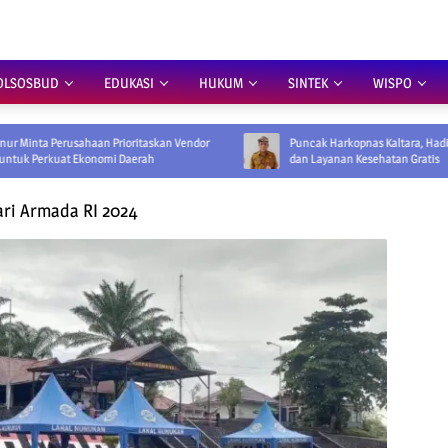
OLSOSBUD
EDUKASI
HUKUM
SINTEK
WISPO
aan Prioritaskan Vendor
Puncak Harkopnas Kaltara, Hadirkan Pasar Murah
konomi Daerah
dan Layanan Kesehatan Gratis
ari Armada RI 2024