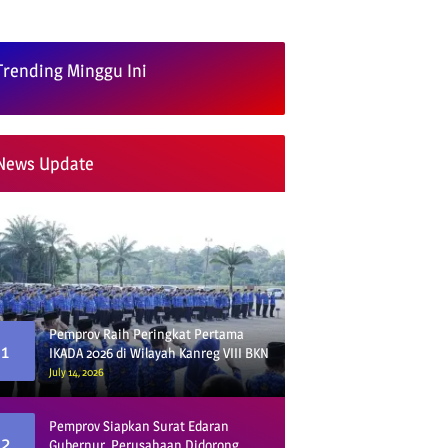
Trending Minggu Ini
News Update
Pemprov Raih Peringkat Pertama
1
IKADA 2026 di Wilayah Kanreg VIII BKN
July 14, 2026
Pemprov Siapkan Surat Edaran
2
Gubernur, Perusahaan Didorong