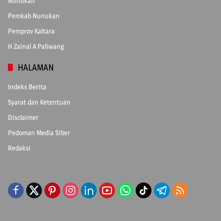
Nunukan
Pemkab Nunukan
Pemprov Kaltara
H Zainal A Paliwang
HALAMAN
Indeks Berita
Syarat dan Ketentuan
Disclaimer
Pedoman Media Siber
Redaksi