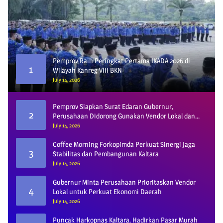
Pemprov Raih Peringkat Pertama IKADA 2026 di
1
Wilayah Kanreg VIII BKN
July 14, 2026
Pemprov Siapkan Surat Edaran Gubernur,
2
Perusahaan Didorong Gunakan Vendor Lokal dan
Pelat KU
July 14, 2026
Coffee Morning Forkopimda Perkuat Sinergi Jaga
3
Stabilitas dan Pembangunan Kaltara
July 14, 2026
Gubernur Minta Perusahaan Prioritaskan Vendor
4
Lokal untuk Perkuat Ekonomi Daerah
July 14, 2026
Puncak Harkopnas Kaltara, Hadirkan Pasar Murah