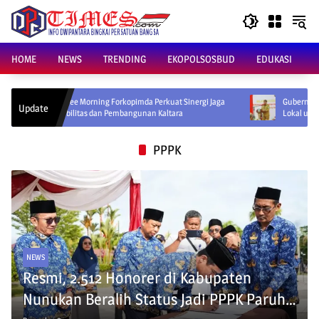
Skip
to
content
HOME
NEWS
TRENDING
EKOPOLSOSBUD
EDUKASI
ffee Morning Forkopimda Perkuat Sinergi Jaga
Gubernur Minta Perusahaan 
Update
abilitas dan Pembangunan Kaltara
Lokal untuk Perkuat Ekonom
PPPK
NEWS
Resmi, 2.512 Honorer di Kabupaten
Nunukan Beralih Status Jadi PPPK Paruh