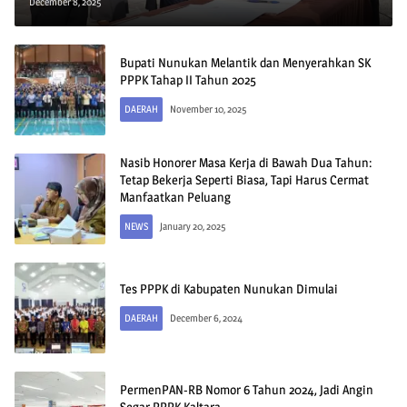
Waktu
December 8, 2025
Bupati Nunukan Melantik dan Menyerahkan SK
PPPK Tahap II Tahun 2025
DAERAH
November 10, 2025
Nasib Honorer Masa Kerja di Bawah Dua Tahun:
Tetap Bekerja Seperti Biasa, Tapi Harus Cermat
Manfaatkan Peluang
NEWS
January 20, 2025
Tes PPPK di Kabupaten Nunukan Dimulai
DAERAH
December 6, 2024
PermenPAN-RB Nomor 6 Tahun 2024, Jadi Angin
Segar PPPK Kaltara