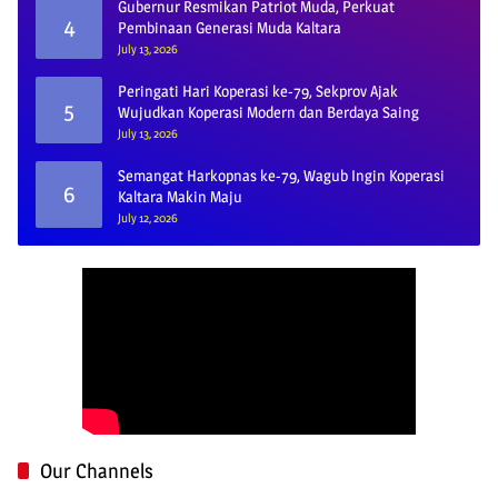
Gubernur Resmikan Patriot Muda, Perkuat
4
Pembinaan Generasi Muda Kaltara
July 13, 2026
Peringati Hari Koperasi ke-79, Sekprov Ajak
5
Wujudkan Koperasi Modern dan Berdaya Saing
July 13, 2026
Semangat Harkopnas ke-79, Wagub Ingin Koperasi
6
Kaltara Makin Maju
July 12, 2026
Our Channels