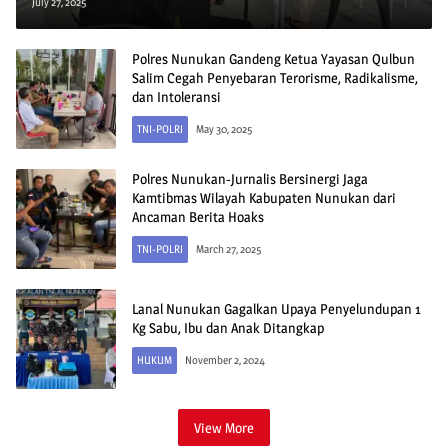
Aksi Damai
July 27, 2025
Polres Nunukan Gandeng Ketua Yayasan Qulbun
Salim Cegah Penyebaran Terorisme, Radikalisme,
dan Intoleransi
TNI-POLRI
May 30, 2025
Polres Nunukan-Jurnalis Bersinergi Jaga
Kamtibmas Wilayah Kabupaten Nunukan dari
Ancaman Berita Hoaks
TNI-POLRI
March 27, 2025
Lanal Nunukan Gagalkan Upaya Penyelundupan 1
Kg Sabu, Ibu dan Anak Ditangkap
HUKUM
November 2, 2024
View More