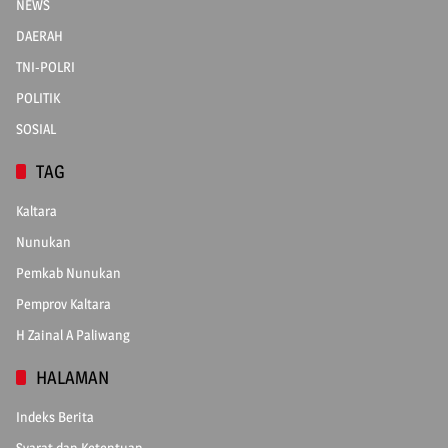
NEWS
DAERAH
TNI-POLRI
POLITIK
SOSIAL
TAG
Kaltara
Nunukan
Pemkab Nunukan
Pemprov Kaltara
H Zainal A Paliwang
HALAMAN
Indeks Berita
Syarat dan Ketentuan