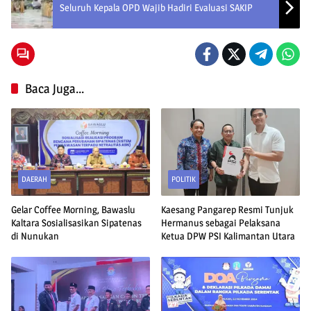
Seluruh Kepala OPD Wajib Hadiri Evaluasi SAKIP
Baca Juga...
DAERAH
POLITIK
Gelar Coffee Morning, Bawaslu
Kaesang Pangarep Resmi Tunjuk
Kaltara Sosialisasikan Sipatenas
Hermanus sebagai Pelaksana
di Nunukan
Ketua DPW PSI Kalimantan Utara