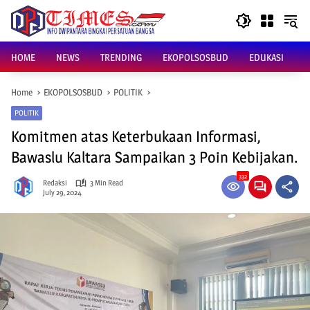
Skip
to
content
HOME
NEWS
TRENDING
EKOPOLSOSBUD
EDUKASI
Home
EKOPOLSOSBUD
POLITIK
POLITIK
Komitmen atas Keterbukaan Informasi,
Bawaslu Kaltara Sampaikan 3 Poin Kebijakan.
332
Redaksi
3 Min Read
July 29, 2024