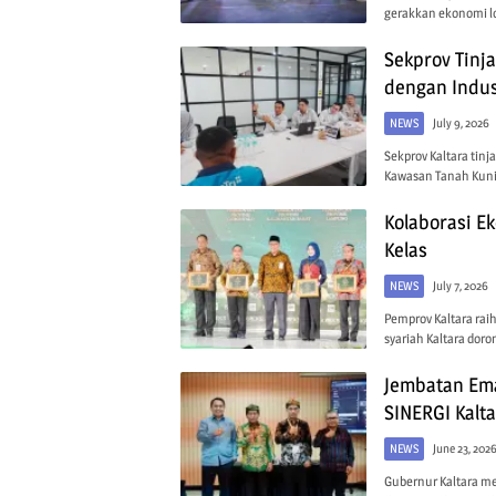
gerakkan ekonomi lo
Sekprov Tinj
dengan Indus
NEWS
July 9, 2026
Sekprov Kaltara tinj
Kawasan Tanah Kunin
Kolaborasi E
Kelas
NEWS
July 7, 2026
Pemprov Kaltara rai
syariah Kaltara dor
Jembatan Em
SINERGI Kalt
NEWS
June 23, 202
Gubernur Kaltara m