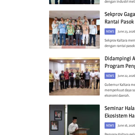
dengan industri mel
Sekprov Gaga
Rantai Pasok 
NEWS
June 23, 202
Sekprov Kaltara me
dengan rantai paso
Didampingi A
Program Pen
NEWS
June 22, 202
Gubernur Kaltara m
memperkuat daya s
ekonomi daerah.
Seminar Hala
Ekosistem Ha
NEWS
June 16, 202
Pemprov Kaltara gel