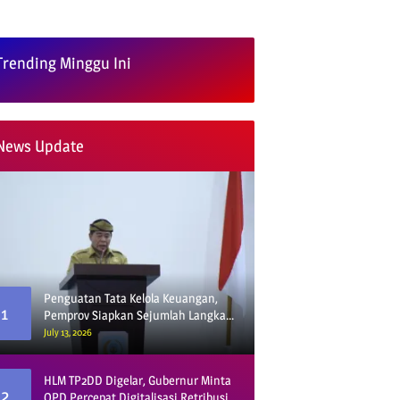
Trending Minggu Ini
News Update
Penguatan Tata Kelola Keuangan,
1
Pemprov Siapkan Sejumlah Langkah
Strategis
July 13, 2026
HLM TP2DD Digelar, Gubernur Minta
2
OPD Percepat Digitalisasi Retribusi