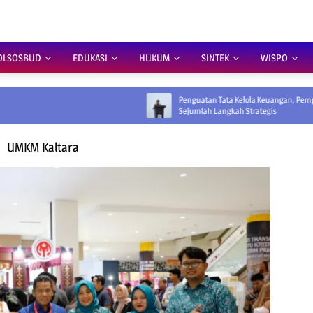
OLSOSBUD
EDUKASI
HUKUM
SINTEK
WISPO
Penguatan Tata Kelola Keuangan, Pemprov Siapkan
Sejumlah Langkah Strategis
UMKM Kaltara