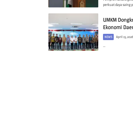
perkuat daya saing p
UMKM Dongkr
Ekonomi Dae
NEWS
April 15, 202
…