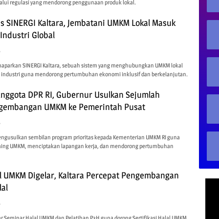
alui regulasi yang mendorong penggunaan produk lokal.
s SINERGI Kaltara, Jembatani UMKM Lokal Masuk
Industri Global
6
maparkan SINERGI Kaltara, sebuah sistem yang menghubungkan UMKM lokal
k industri guna mendorong pertumbuhan ekonomi inklusif dan berkelanjutan.
nggota DPR RI, Gubernur Usulkan Sejumlah
gembangan UMKM ke Pemerintah Pusat
6
engusulkan sembilan program prioritas kepada Kementerian UMKM RI guna
aing UMKM, menciptakan lapangan kerja, dan mendorong pertumbuhan
l UMKM Digelar, Kaltara Percepat Pengembangan
lal
6
ar Seminar Halal UMKM dan Pelatihan P3H guna dorong Sertifikasi Halal UMKM,