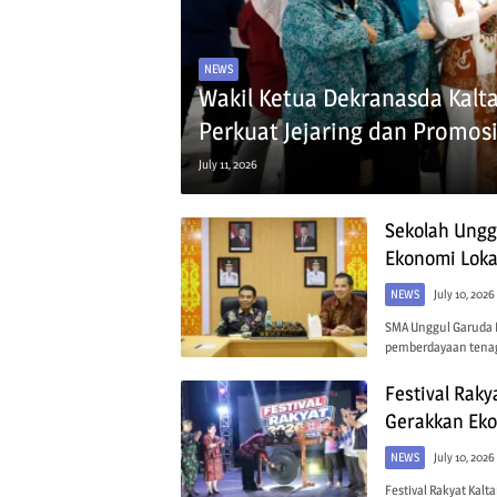
NEWS
Wakil Ketua Dekranasda Kalt
Perkuat Jejaring dan Promos
July 11, 2026
Sekolah Ungg
Ekonomi Lokal
NEWS
July 10, 2026
SMA Unggul Garuda 
pemberdayaan tenaga
Festival Rak
Gerakkan Eko
NEWS
July 10, 2026
Festival Rakyat Kal