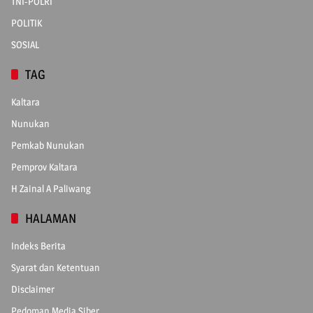
TNI-POLRI
POLITIK
SOSIAL
TAG
Kaltara
Nunukan
Pemkab Nunukan
Pemprov Kaltara
H Zainal A Paliwang
HALAMAN
Indeks Berita
Syarat dan Ketentuan
Disclaimer
Pedoman Media Siber