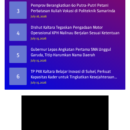
Pemprov Berangkatkan 60 Putra-Putri Petani
3
Perbatasan Kuliah Vokasi di Politeknik Samarinda
July 16, 2026
Dishut Kaltara Tegaskan Pengadaan Motor
4
Operasional KPH Malinau Berjalan Sesuai Ketentuan
July 15, 2026
Gubernur Lepas Angkatan Pertama SMA Unggul
5
Garuda, Titip Harumkan Nama Daerah
July 15, 2026
TP PKK Kaltara Belajar Inovasi di Sulsel, Perkuat
6
Kapasitas Kader untuk Tingkatkan Kesejahteraan
Keluarga
July 15, 2026