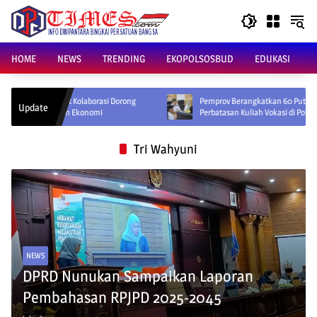
Skip
to
content
HOME
NEWS
TRENDING
EKOPOLSOSBUD
EDUKASI
uat Kolaborasi Dorong
Pemprov Berangkatkan 60 Putra-Putri Petani
Update
han Ekonomi
Perbatasan Kuliah Vokasi di Politeknik Samarinda
Tri Wahyuni
NEWS
DPRD Nunukan Sampaikan Laporan
Pembahasan RPJPD 2025-2045