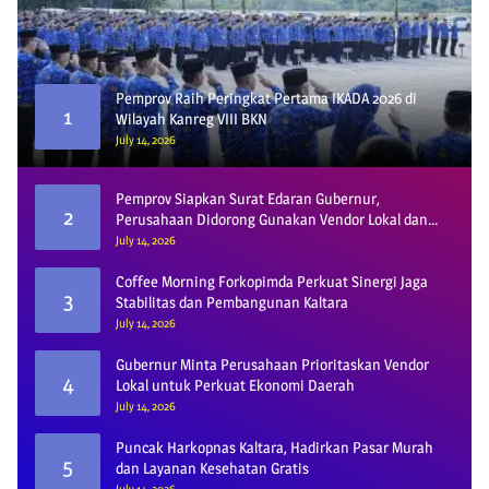
Pemprov Raih Peringkat Pertama IKADA 2026 di
1
Wilayah Kanreg VIII BKN
July 14, 2026
Pemprov Siapkan Surat Edaran Gubernur,
2
Perusahaan Didorong Gunakan Vendor Lokal dan
Pelat KU
July 14, 2026
Coffee Morning Forkopimda Perkuat Sinergi Jaga
3
Stabilitas dan Pembangunan Kaltara
July 14, 2026
Gubernur Minta Perusahaan Prioritaskan Vendor
4
Lokal untuk Perkuat Ekonomi Daerah
July 14, 2026
Puncak Harkopnas Kaltara, Hadirkan Pasar Murah
5
dan Layanan Kesehatan Gratis