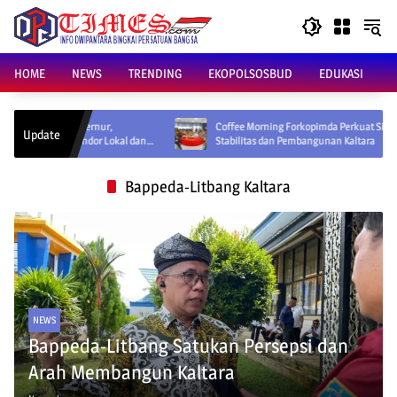
Skip
to
content
HOME
NEWS
TRENDING
EKOPOLSOSBUD
EDUKASI
Gubernur,
Coffee Morning Forkopimda Perkuat Sinergi Jaga
Update
endor Lokal dan
Stabilitas dan Pembangunan Kaltara
Bappeda-Litbang Kaltara
NEWS
Bappeda-Litbang Satukan Persepsi dan
Arah Membangun Kaltara