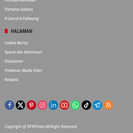
Pemprov Kaltara
H Zainal A Paliwang
HALAMAN
Indeks Berita
Syarat dan Ketentuan
Disclaimer
Pedoman Media Siber
Redaksi
Copyright @
DPNTimes
All Right Reserved