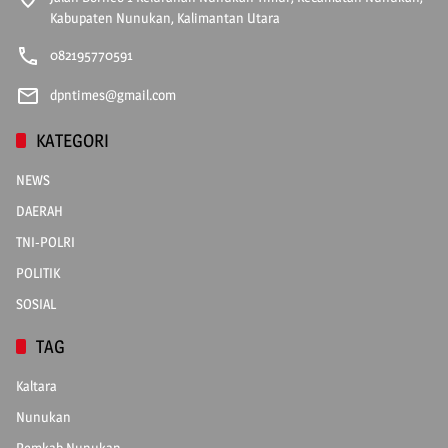
Kabupaten Nunukan, Kalimantan Utara
082195770591
dpntimes@gmail.com
KATEGORI
NEWS
DAERAH
TNI-POLRI
POLITIK
SOSIAL
TAG
Kaltara
Nunukan
Pemkab Nunukan