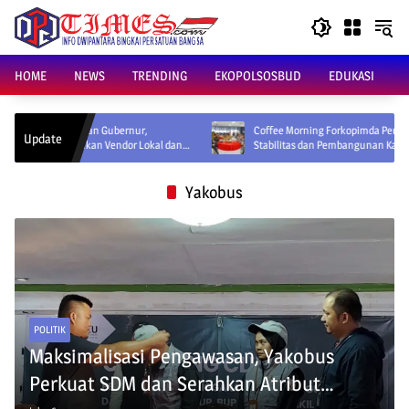
Skip
to
content
HOME
NEWS
TRENDING
EKOPOLSOSBUD
EDUKASI
daran Gubernur,
Coffee Morning Forkopimda Perkuat Sinergi Jaga
Update
nakan Vendor Lokal dan
Stabilitas dan Pembangunan Kaltara
Yakobus
POLITIK
Maksimalisasi Pengawasan, Yakobus
Perkuat SDM dan Serahkan Atribut