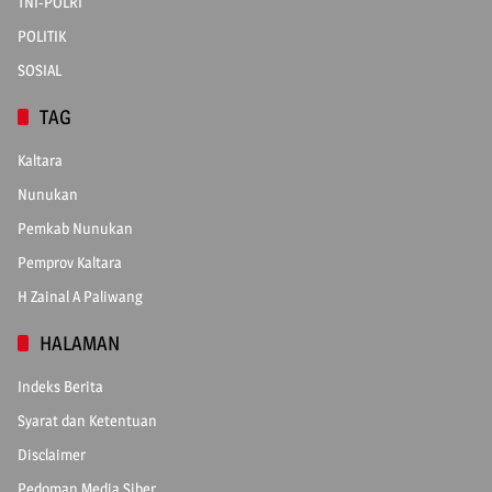
TNI-POLRI
POLITIK
SOSIAL
TAG
Kaltara
Nunukan
Pemkab Nunukan
Pemprov Kaltara
H Zainal A Paliwang
HALAMAN
Indeks Berita
Syarat dan Ketentuan
Disclaimer
Pedoman Media Siber