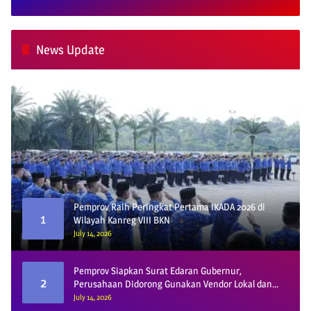
News Update
Pemprov Raih Peringkat Pertama IKADA 2026 di
1
Wilayah Kanreg VIII BKN
July 14, 2026
Pemprov Siapkan Surat Edaran Gubernur,
2
Perusahaan Didorong Gunakan Vendor Lokal dan
Pelat KU
July 14, 2026