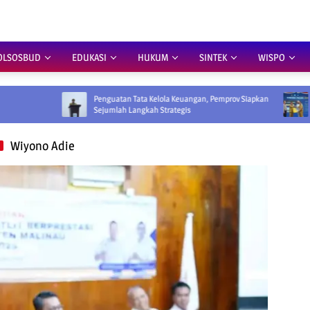
OLSOSBUD
EDUKASI
HUKUM
SINTEK
WISPO
Penguatan Tata Kelola Keuangan, Pemprov Siapkan
HLM TP2DD Digel
Sejumlah Langkah Strategis
Digitalisasi Retr
Wiyono Adie