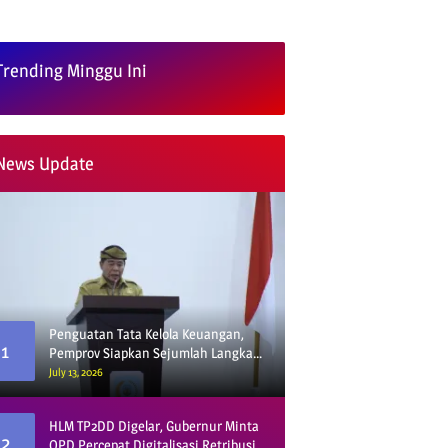
Trending Minggu Ini
News Update
Penguatan Tata Kelola Keuangan,
1
Pemprov Siapkan Sejumlah Langkah
Strategis
July 13, 2026
HLM TP2DD Digelar, Gubernur Minta
2
OPD Percepat Digitalisasi Retribusi