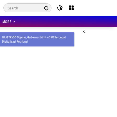
MORE
×
ar, Gubernur Minta OPD Percepat
87 ASN Ikuti MTQ Korpri Kaltara 2026, Siap
ibusi
Kafilah Terbaik ke Tingkat Nasional