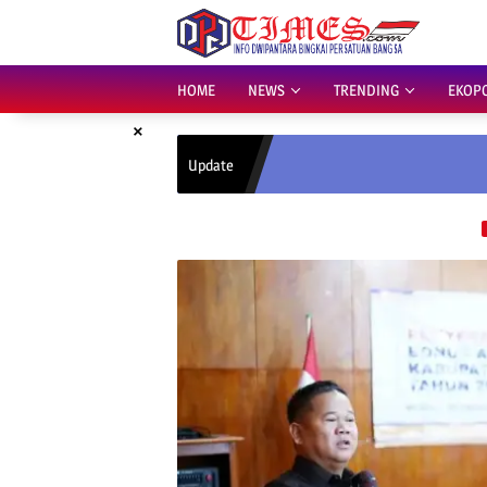
Skip
to
content
HOME
NEWS
TRENDING
EKOP
×
Update