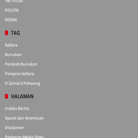
TNI-POLRI
POLITIK
SOSIAL
TAG
Kaltara
Nunukan
Pemkab Nunukan
Pemprov Kaltara
H Zainal A Paliwang
HALAMAN
Indeks Berita
Syarat dan Ketentuan
Disclaimer
Pedoman Media Siber