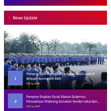
News Update
Pemprov Raih Peringkat Pertama IKADA 2026 di
1
Wilayah Kanreg VIII BKN
July 14, 2026
Pemprov Siapkan Surat Edaran Gubernur,
2
Perusahaan Didorong Gunakan Vendor Lokal dan
Pelat KU
July 14, 2026