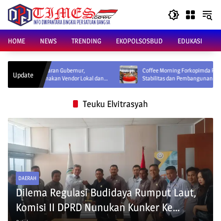
Skip
to
content
HOME
NEWS
TRENDING
EKOPOLSOSBUD
EDUKASI
 Edaran Gubernur,
Coffee Morning Forkopimda Perkuat Sinergi Jaga
Update
Gunakan Vendor Lokal dan
Stabilitas dan Pembangunan Kaltara
Teuku Elvitrasyah
DAERAH
Dilema Regulasi Budidaya Rumput Laut,
Komisi II DPRD Nunukan Kunker Ke