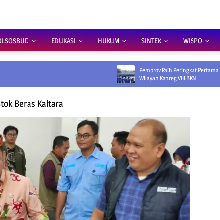
OLSOSBUD
EDUKASI
HUKUM
SINTEK
WISPO
Pemprov Raih Peringkat Pertama IKADA 2026 di
Wilayah Kanreg VIII BKN
Stok Beras Kaltara