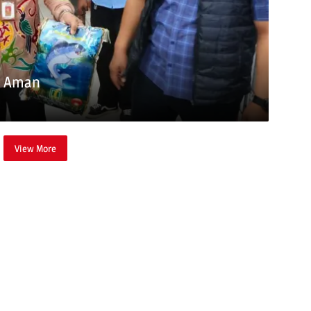
s Aman
View More