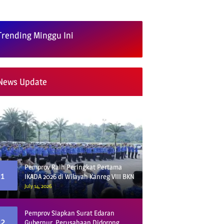
Trending Minggu Ini
News Update
Pemprov Raih Peringkat Pertama
1
IKADA 2026 di Wilayah Kanreg VIII BKN
July 14, 2026
Pemprov Siapkan Surat Edaran
2
Gubernur, Perusahaan Didorong