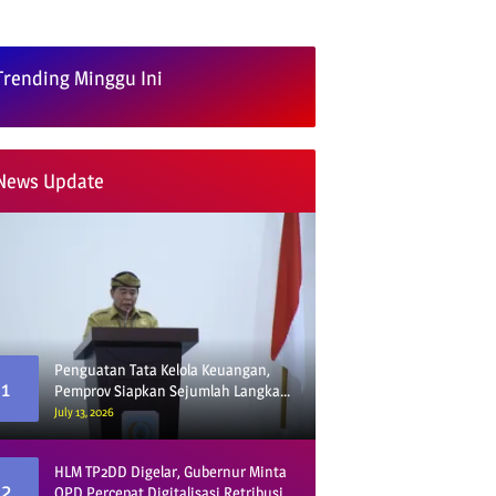
Trending Minggu Ini
News Update
Penguatan Tata Kelola Keuangan,
1
Pemprov Siapkan Sejumlah Langkah
Strategis
July 13, 2026
HLM TP2DD Digelar, Gubernur Minta
2
OPD Percepat Digitalisasi Retribusi