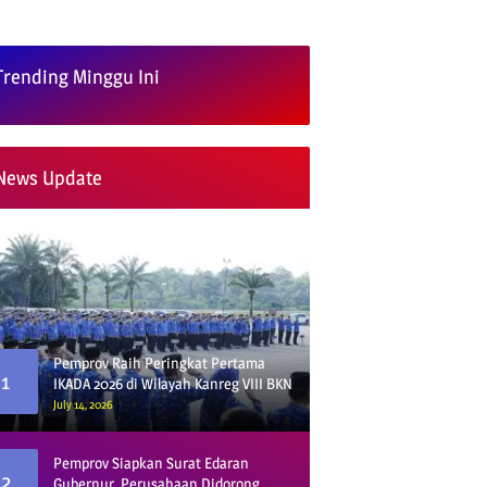
Trending Minggu Ini
News Update
Pemprov Raih Peringkat Pertama
1
IKADA 2026 di Wilayah Kanreg VIII BKN
July 14, 2026
Pemprov Siapkan Surat Edaran
2
Gubernur, Perusahaan Didorong