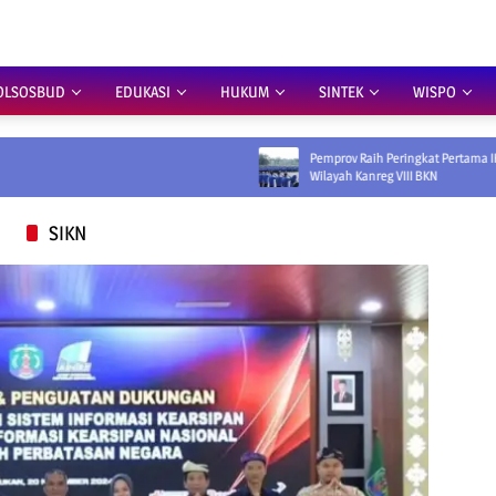
OLSOSBUD
EDUKASI
HUKUM
SINTEK
WISPO
Pemprov Raih Peringkat Pertama IKADA 2026 di
Wilayah Kanreg VIII BKN
SIKN