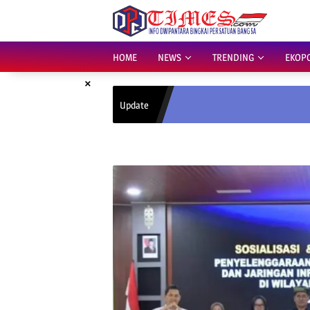
Skip
to
content
HOME
NEWS
TRENDING
EKOP
×
Update