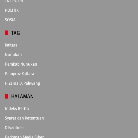
TNI-POLRI
POLITIK
SOSIAL
TAG
Kaltara
Nunukan
Pemkab Nunukan
Pemprov Kaltara
H Zainal A Paliwang
HALAMAN
Indeks Berita
Syarat dan Ketentuan
Disclaimer
Pedoman Media Siber