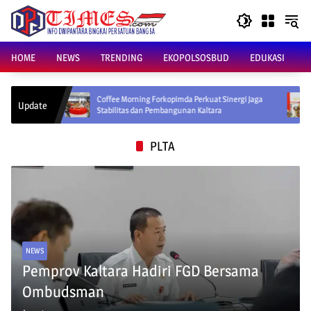
Skip
to
content
HOME
NEWS
TRENDING
EKOPOLSOSBUD
EDUKASI
Coffee Morning Forkopimda Perkuat Sinergi Jaga
Gubernur 
Update
Stabilitas dan Pembangunan Kaltara
Lokal unt
PLTA
NEWS
Pemprov Kaltara Hadiri FGD Bersama
Ombudsman