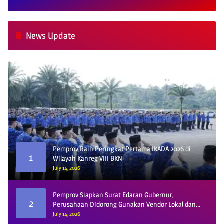
News Update
Pemprov Raih Peringkat Pertama IKADA 2026 di
1
Wilayah Kanreg VIII BKN
July 14, 2026
Pemprov Siapkan Surat Edaran Gubernur,
2
Perusahaan Didorong Gunakan Vendor Lokal dan
Pelat KU
July 14, 2026